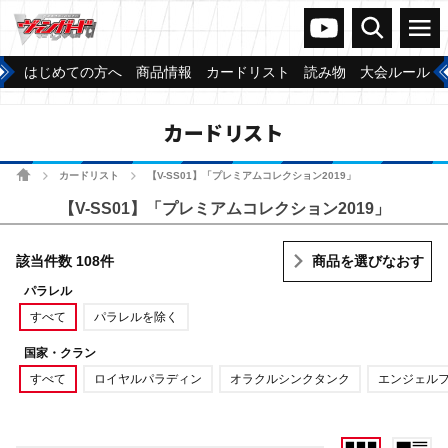
ヴァンガードch
検索
メニュー
はじめての方へ
商品情報
カードリスト
読み物
大会ルール
カードリスト
ホーム
カードリスト
【V-SS01】「プレミアムコレクション2019」
>
>
【V-SS01】「プレミアムコレクション2019」
該当件数 108件
商品を選びなおす
パラレル
すべて
パラレルを除く
国家・クラン
すべて
ロイヤルパラディン
オラクルシンクタンク
エンジェル