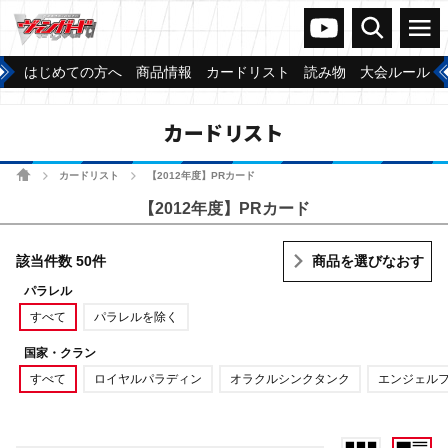
ヴァンガードch
検索
メニュー
はじめての方へ
商品情報
カードリスト
読み物
大会ルール
カードリスト
ホーム
カードリスト
【2012年度】PRカード
>
>
【2012年度】PRカード
該当件数 50件
商品を選びなおす
パラレル
すべて
パラレルを除く
国家・クラン
すべて
ロイヤルパラディン
オラクルシンクタンク
エンジェル