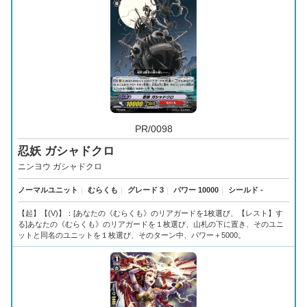
PR/0098
忍妖 ガシャドクロ
ニンヨウ ガシャドクロ
ノーマルユニット
｜
むらくも
｜
グレード 3
｜
パワー 10000
｜
シールド -
【起】【(V)】：[あなたの《むらくも》のリアガードを1枚選び、【レスト】す
る]あなたの《むらくも》のリアガードを１枚選び、山札の下に置き、そのユニ
ットと同名のユニットを１枚選び、そのターン中、パワー＋5000。