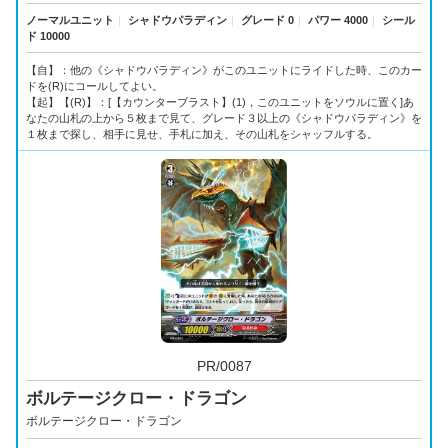
ノーマルユニット
｜
シャドウパラディン
｜
グレード 0
｜
パワー 4000
｜
シール
ド 10000
【自】：他の《シャドウパラディン》がこのユニットにライドした時、このカー
ドを(R)にコールしてよい。
【起】【(R)】：[【カウンターブラスト】(1)，このユニットをソウルに置く]あ
なたの山札の上から５枚まで見て、グレード３以上の《シャドウパラディン》を
１枚まで探し、相手に見せ、手札に加え、その山札をシャッフルする。
PR/0087
ボルテージクロー・ドラゴン
ボルテージクロー・ドラゴン