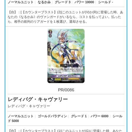
ノーマルユニット
｜
なるかみ
｜
グレード 3
｜
パワー 10000
｜
シールド -
【自】：[【カウンターブラスト】(2)]このユニットが(V)か(R)に登場した時、あ
なたの《なるかみ》のヴァンガードがいるなら、コストを払ってよい。払った
ら、相手の前列のリアガードを１枚選び、退却させる。
PR/0086
レディバグ・キャヴァリー
レディバグ・キャヴァリー
ノーマルユニット
｜
ゴールドパラディン
｜
グレード 1
｜
パワー 6000
｜
シール
ド 5000
【自】：[【カウンターブラスト】(1)]このユニットが(G)に登場した時、あなた