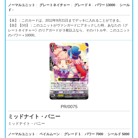
ノーマルユニット
｜
グレートネイチャー
｜
グレード 4
｜
パワー 13000
｜
シール
ド -
【永】：このカードは、2012年9月21日までデッキに入れることができる。
【自】【(V)】：このユニットがヴァンガードにアタックした時、あなたの《グ
レートネイチャー》のリアガードが３枚以上なら、そのバトル中、このユニット
のパワー＋10000。
PR/0075
ミッドナイト・バニー
ミッドナイト・バニー
ノーマルユニット
｜
ペイルムーン
｜
グレード 1
｜
パワー 7000
｜
シールド 5000