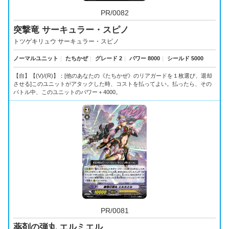
PR/0082
突撃竜 サーキュラー・スピノ
トツゲキリュウ サーキュラー・スピノ
ノーマルユニット
｜
たちかぜ
｜
グレード 2
｜
パワー 8000
｜
シールド 5000
【自】【(V)/(R)】：[他のあなたの《たちかぜ》のリアガードを１枚選び、退却
させる]このユニットがアタックした時、コストを払ってよい。払ったら、その
バトル中、このユニットのパワー＋4000。
PR/0081
薬剤の弾丸 エルミエル