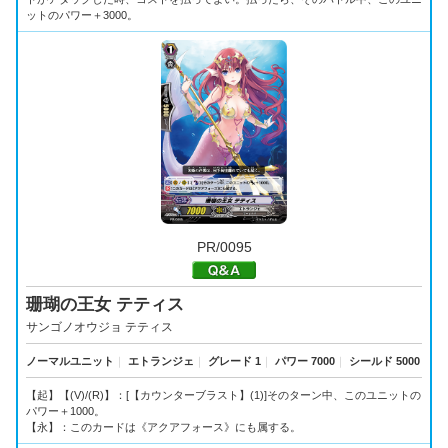
ットのパワー＋3000。
PR/0095
珊瑚の王女 テティス
サンゴノオウジョ テティス
ノーマルユニット
｜
エトランジェ
｜
グレード 1
｜
パワー 7000
｜
シールド 5000
【起】【(V)/(R)】：[【カウンターブラスト】(1)]そのターン中、このユニットの
パワー＋1000。
【永】：このカードは《アクアフォース》にも属する。