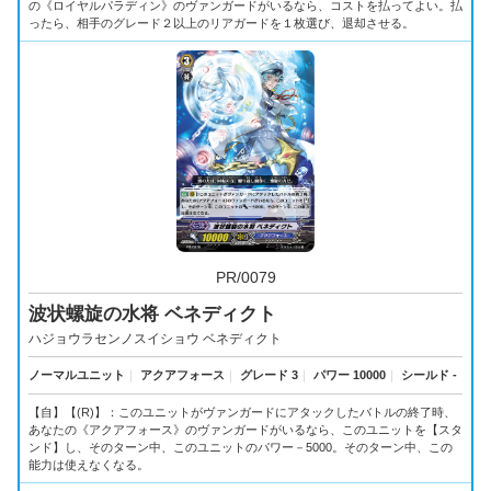
の《ロイヤルパラディン》のヴァンガードがいるなら、コストを払ってよい。払
ったら、相手のグレード２以上のリアガードを１枚選び、退却させる。
PR/0079
波状螺旋の水将 ベネディクト
ハジョウラセンノスイショウ ベネディクト
ノーマルユニット
｜
アクアフォース
｜
グレード 3
｜
パワー 10000
｜
シールド -
【自】【(R)】：このユニットがヴァンガードにアタックしたバトルの終了時、
あなたの《アクアフォース》のヴァンガードがいるなら、このユニットを【スタ
ンド】し、そのターン中、このユニットのパワー－5000。そのターン中、この
能力は使えなくなる。