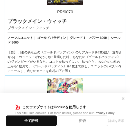
PR/0070
ブラックメイン・ウィッチ
ブラックメイン・ウィッチ
ノーマルユニット
｜
ゴールドパラディン
｜
グレード 1
｜
パワー 6000
｜
シール
ド 5000
【自】：[他のあなたの《ゴールドパラディン》のリアガードを1枚選び、退却さ
せる] このユニットが(V)か(R)に登場した時、あなたの《ゴールドパラディン》
のヴァンガードがいるなら、コストを払ってよい。 払ったら、あなたの山札の
上から1枚見て、《ゴールドパラディン》を1枚まで探し、ユニットのいない(R)
にコールし、残りのカードを山札の下に置く。
✕
このウェブサイトはCookieを使用します
This site uses cookies. For more details, please see our
Privacy Policy
.
全て許可
拒否
詳細を表示