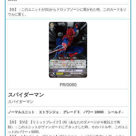
【自】：このユニットが(G)からドロップゾーンに置かれた時、このカードをソ
ウルに置く。
PR/0080
スパイダーマン
スパイダーマン
ノーマルユニット
｜
エトランジェ
｜
グレード 3
｜
パワー 10000
｜
シールド -
【自】【(V)】【リミットブレイク】(4)（あなたのダメージが４枚以上で有
効）：このユニットがヴァンガードにアタックした時、そのバトル中、このユニ
ットのパワー＋5000。