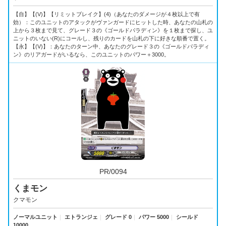
【自】【(V)】【リミットブレイク】(4)（あなたのダメージが４枚以上で有
効）：このユニットのアタックがヴァンガードにヒットした時、あなたの山札の
上から３枚まで見て、グレード３の《ゴールドパラディン》を１枚まで探し、ユ
ニットのいない(R)にコールし、残りのカードを山札の下に好きな順番で置く。
【永】【(V)】：あなたのターン中、あなたのグレード３の《ゴールドパラディ
ン》のリアガードがいるなら、このユニットのパワー＋3000。
PR/0094
くまモン
クマモン
ノーマルユニット
｜
エトランジェ
｜
グレード 0
｜
パワー 5000
｜
シールド
10000