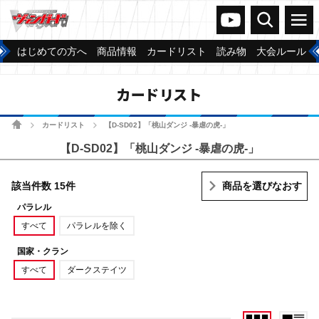
ヴァンガードch
検索
メニュー
はじめての方へ
商品情報
カードリスト
読み物
大会ルール
カードリスト
ホーム
カードリスト
【D-SD02】「桃山ダンジ -暴虐の虎-」
>
>
【D-SD02】「桃山ダンジ -暴虐の虎-」
該当件数 15件
商品を選びなおす
パラレル
すべて
パラレルを除く
国家・クラン
すべて
ダークステイツ