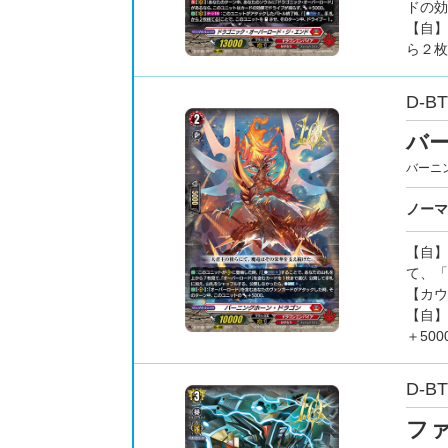
ドの効
【自】
ら２枚
D-BT
バ
バーニ
ノーマ
【自】
て、「
【カウ
【自】
＋500
D-BT
フ