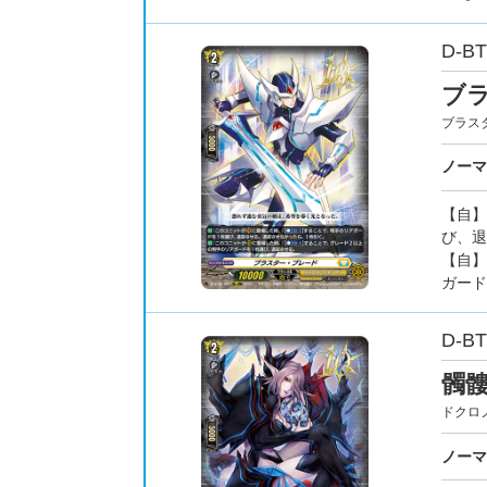
D-BT
ブ
ブラス
ノーマ
【自】
び、退
【自】
ガード
D-BT
髑髏
ドクロ
ノーマ