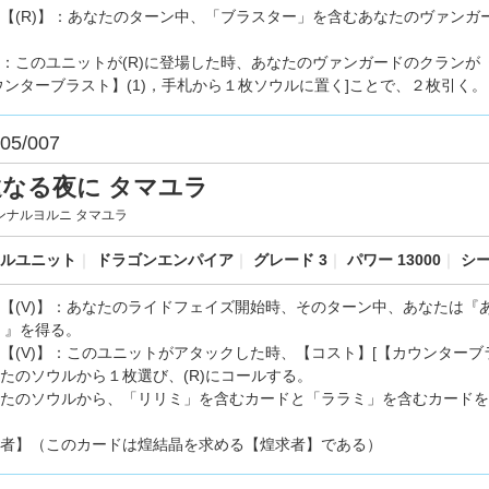
【(R)】：あなたのターン中、「ブラスター」を含むあなたのヴァンガ
。
：このユニットが(R)に登場した時、あなたのヴァンガードのクラン
ウンターブラスト】(1)，手札から１枚ソウルに置く]ことで、２枚引く。
05/007
遠なる夜に タマユラ
ンナルヨルニ タマユラ
ルユニット
｜
ドラゴンエンパイア
｜
グレード 3
｜
パワー 13000
｜
シー
【(V)】：あなたのライドフェイズ開始時、そのターン中、あなたは『
0。』を得る。
【(V)】：このユニットがアタックした時、【コスト】[【カウンターブラ
たのソウルから１枚選び、(R)にコールする。
たのソウルから、「リリミ」を含むカードと「ララミ」を含むカードをそ
者】（このカードは煌結晶を求める【煌求者】である）