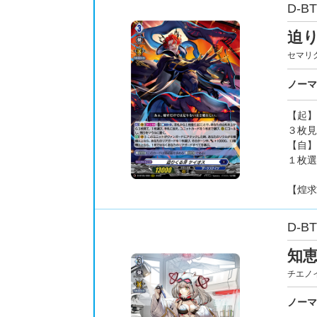
D-BT
迫
セマリ
ノーマ
【起】
３枚見
【自】
１枚選
【煌求
D-BT
知恵
チエノ
ノーマ