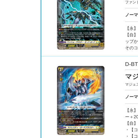
ファン
ノーマ
【永】
【自】
ップか
そのコ
D-BT
マ
マジェ
ノーマ
【永】
ー＋2
【自】
・【コ
・【コ