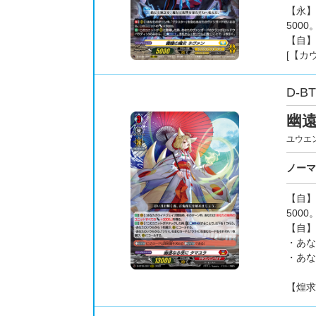
【永】
5000
【自】
[【カ
D-BT
幽
ユウエ
ノーマ
【自】
500
【自】
・あな
・あな
【煌求