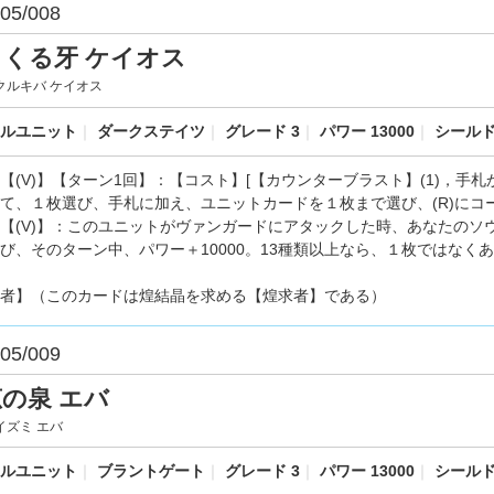
05/008
りくる牙 ケイオス
クルキバ ケイオス
ルユニット
｜
ダークステイツ
｜
グレード 3
｜
パワー 13000
｜
シールド 
【(V)】【ターン1回】：【コスト】[【カウンターブラスト】(1)，手
て、１枚選び、手札に加え、ユニットカードを１枚まで選び、(R)にコ
【(V)】：このユニットがヴァンガードにアタックした時、あなたのソ
び、そのターン中、パワー＋10000。13種類以上なら、１枚ではなく
者】（このカードは煌結晶を求める【煌求者】である）
05/009
の泉 エバ
イズミ エバ
ルユニット
｜
ブラントゲート
｜
グレード 3
｜
パワー 13000
｜
シールド 