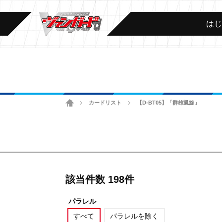
は
ホーム
カードリスト
【D-BT05】「群雄凱旋」
>
>
該当件数 198件
パラレル
すべて
パラレルを除く