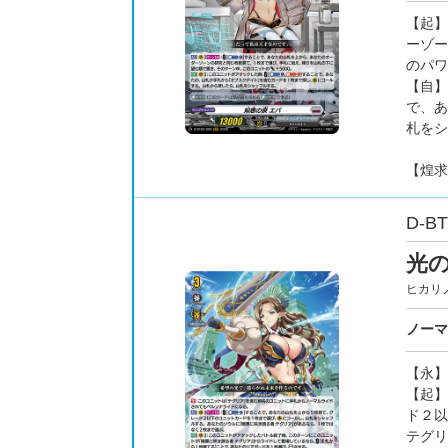
【起】
ーゾー
のパワ
【自】
で、あ
札をシ
【煌求
D-BT
光
ヒカリ
ノーマ
【永】
【起】
ド２以
テグリ