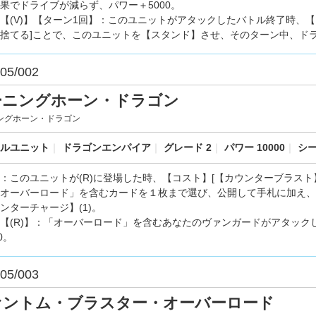
果でドライブが減らず、パワー＋5000。
【(V)】【ターン1回】：このユニットがアタックしたバトル終了時、【
捨てる]ことで、このユニットを【スタンド】させ、そのターン中、ド
05/002
ーニングホーン・ドラゴン
ングホーン・ドラゴン
ルユニット
｜
ドラゴンエンパイア
｜
グレード 2
｜
パワー 10000
｜
シー
：このユニットが(R)に登場した時、【コスト】[【カウンターブラスト
オーバーロード」を含むカードを１枚まで選び、公開して手札に加え、
ンターチャージ】(1)。
【(R)】：「オーバーロード」を含むあなたのヴァンガードがアタッ
0。
05/003
ァントム・ブラスター・オーバーロード