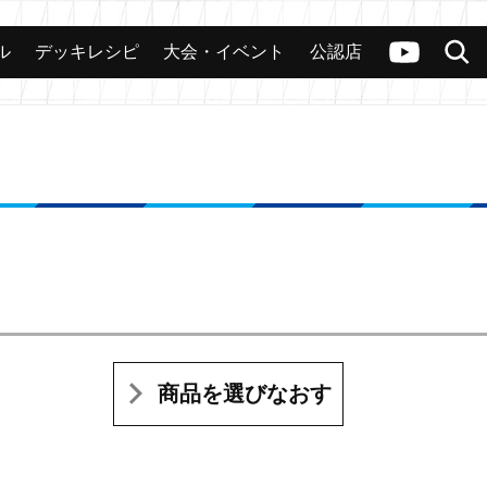
ル
デッキレシピ
大会・イベント
公認店
カード
大会
公認店舗
その他
ヴァンガードch
検索
商品を選びなおす