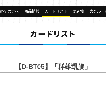
じめての方へ
商品情報
カードリスト
読み物
大会ルー
カードリスト
【D-BT05】「群雄凱旋」