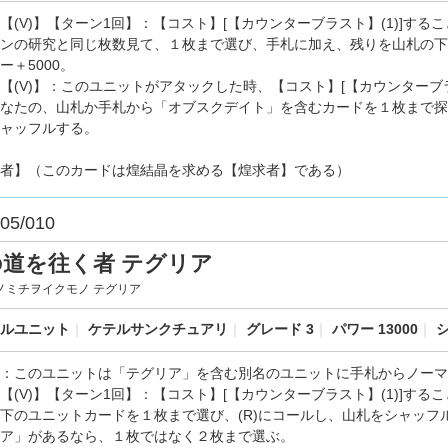
【(V)】【ターン1回】：【コスト】[【カウンターブラスト】(1)]す
ンの研究と同じ枚数見て、１枚まで選び、手札に加え、残りを山札の下
ー＋5000。
【(V)】：このユニットがアタックした時、【コスト】[【カウンターブラス
なたの、山札か手札から「オブスクデイト」を含むカードを１枚まで探
ャッフルする。
者】（このカードは煌結晶を求める【煌求者】である）
05/010
の道を往く者 テグリア
ノミチヲイクモノ テグリア
ルユニット
｜
ケテルサンクチュアリ
｜
グレード 3
｜
パワー 13000
｜
シ
：このユニットは「テグリア」を含む別名のユニットに手札からノーマ
【(V)】【ターン1回】：【コスト】[【カウンターブラスト】(1)]す
下のユニットカードを１枚まで選び、(R)にコールし、山札をシャッ
ア」があるなら、１枚ではなく２枚まで選ぶ。