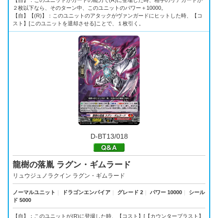
【自】：このユニットがカードの能力で(R)に登場した時、相手のリアガードが
２枚以下なら、そのターン中、このユニットのパワー＋10000。
【自】【(R)】：このユニットのアタックがヴァンガードにヒットした時、【コ
スト】[このユニットを退却させる]ことで、１枚引く。
D-BT13/018
龍樹の落胤 ラグン・ギムラード
リュウジュノラクイン ラグン・ギムラード
ノーマルユニット
｜
ドラゴンエンパイア
｜
グレード 2
｜
パワー 10000
｜
シール
ド 5000
【自】：このユニットが(R)に登場した時、【コスト】[【カウンターブラスト】