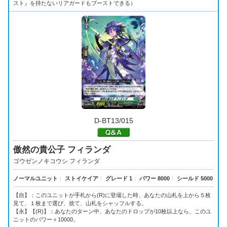
スト』を持たないリアガードもブーストできる）
D-BT13/015
傲然の貴公子 フィランダ
ゴウゼンノキコウシ フィランダ
ノーマルユニット
｜
ストイケイア
｜
グレード 1
｜
パワー 8000
｜
シールド 5000
【自】：このユニットが手札から(R)に登場した時、あなたの山札を上から５枚
見て、１枚まで選び、捨て、山札をシャッフルする。
【永】【(R)】：あなたのターン中、あなたのドロップが10枚以上なら、このユ
ニットのパワー＋10000。