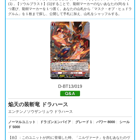
(1)，【ソウルブラスト】(1)]することで、龍樹マーカーのないあなたの(R)を１
つ選び、龍樹マーカーを１つ置く。あなたの山札から「マスク・オブ・ヒュドラ
グルム」を１枚まで探し、公開して手札に加え、山札をシャッフルする。
D-BT13/019
焔天の装斬竜 ドラハース
エンテンノソウザンリュウ ドラハース
ノーマルユニット
｜
ドラゴンエンパイア
｜
グレード 1
｜
パワー 8000
｜
シール
ド 5000
【自】：このユニットが(R)に登場した時、「ニルヴァーナ」を含むあなたのヴ