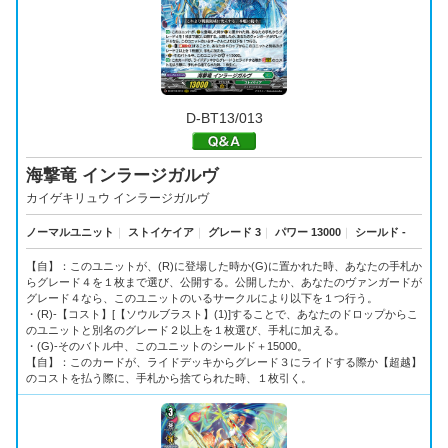
D-BT13/013
海撃竜 インラージガルヴ
カイゲキリュウ インラージガルヴ
ノーマルユニット
｜
ストイケイア
｜
グレード 3
｜
パワー 13000
｜
シールド -
【自】：このユニットが、(R)に登場した時か(G)に置かれた時、あなたの手札か
らグレード４を１枚まで選び、公開する。公開したか、あなたのヴァンガードが
グレード４なら、このユニットのいるサークルにより以下を１つ行う。
・(R)-【コスト】[【ソウルブラスト】(1)]することで、あなたのドロップからこ
のユニットと別名のグレード２以上を１枚選び、手札に加える。
・(G)-そのバトル中、このユニットのシールド＋15000。
【自】：このカードが、ライドデッキからグレード３にライドする際か【超越】
のコストを払う際に、手札から捨てられた時、１枚引く。