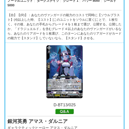
ノーマルユニット
｜
ダークステイツ
｜
グレード 1
｜
パワー 8000
｜
シールド
5000
【自】【(R)】：あなたのヴァンガードの能力のコストで同時に【ソウルブラス
ト】(4)以上した時、【コスト】[このユニットをソウルに置く]ことで、１枚引
く。その後、あなたの手札からグレード４を１枚まで選び、公開する。公開した
か、「ドラジュエルド」を含むグレード４以上のあなたのヴァンガードがいるな
ら、あなたのリアガードを１枚選び、このターンにあなたのリアガードがカード
の能力で【スタンド】していないなら、【スタンド】させる。
D-BT13/025
銀河英勇 アマス・ダルニア
ギャラクティックヒーロー アマス・ダルニア