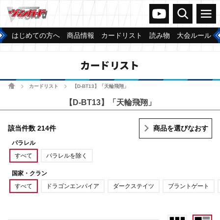
ヴァンガードch
検索
メニュー
はじめての方へ
商品情報
カードリスト
読み物
大会ルール
カードリスト
ホーム
カードリスト
【D-BT13】「天輪飛翔」
>
>
【D-BT13】「天輪飛翔」
該当件数 214件
商品を選びなおす
パラレル
すべて
パラレルを除く
国家・クラン
すべて
ドラゴンエンパイア
ダークステイツ
ブラントゲート