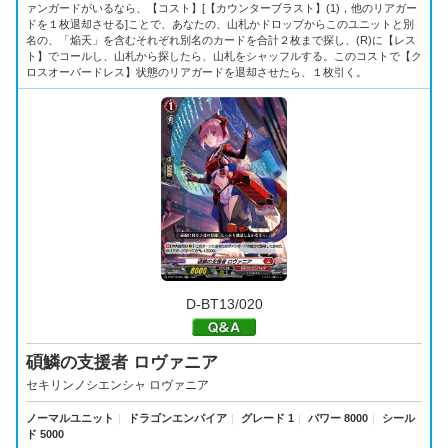
ァンガードがいるなら、【コスト】[【カウンターブラスト】(1)，他のリアガー
ドを１枚退却させる]ことで、あなたの、山札かドロップからこのユニットと別
名の、「焔天」を含むそれぞれ別名のカードを合計２枚まで探し、(R)に【レス
ト】でコールし、山札から探したら、山札をシャッフルする。このコストで【ク
ロスオーバードレス】状態のリアガードを退却させたら、１枚引く。
D-BT13/020
碩鱗の支援者 ロヴァニア
セキリンノシエンシャ ロヴァニア
ノーマルユニット
｜
ドラゴンエンパイア
｜
グレード 1
｜
パワー 8000
｜
シール
ド 5000