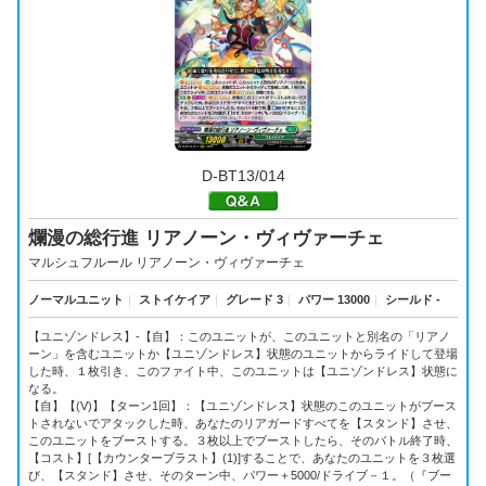
D-BT13/014
爛漫の総行進 リアノーン・ヴィヴァーチェ
マルシュフルール リアノーン・ヴィヴァーチェ
ノーマルユニット
｜
ストイケイア
｜
グレード 3
｜
パワー 13000
｜
シールド -
【ユニゾンドレス】-【自】：このユニットが、このユニットと別名の「リアノ
ーン」を含むユニットか【ユニゾンドレス】状態のユニットからライドして登場
した時、１枚引き、このファイト中、このユニットは【ユニゾンドレス】状態に
なる。
【自】【(V)】【ターン1回】：【ユニゾンドレス】状態のこのユニットがブース
トされないでアタックした時、あなたのリアガードすべてを【スタンド】させ、
このユニットをブーストする。３枚以上でブーストしたら、そのバトル終了時、
【コスト】[【カウンターブラスト】(1)]することで、あなたのユニットを３枚選
び、【スタンド】させ、そのターン中、パワー＋5000/ドライブ－１。（『ブー