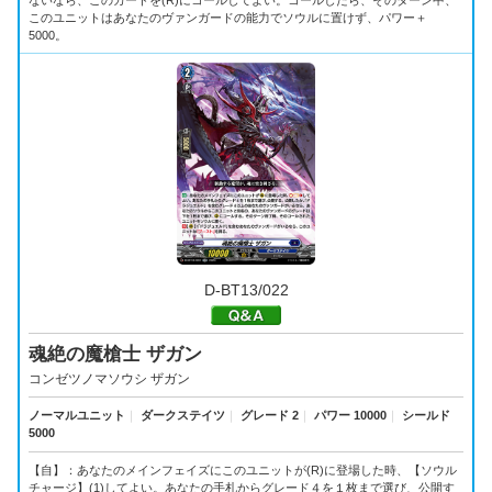
ないなら、このカードを(R)にコールしてよい。コールしたら、そのターン中、
このユニットはあなたのヴァンガードの能力でソウルに置けず、パワー＋
5000。
D-BT13/022
魂絶の魔槍士 ザガン
コンゼツノマソウシ ザガン
ノーマルユニット
｜
ダークステイツ
｜
グレード 2
｜
パワー 10000
｜
シールド
5000
【自】：あなたのメインフェイズにこのユニットが(R)に登場した時、【ソウル
チャージ】(1)してよい。あなたの手札からグレード４を１枚まで選び、公開す