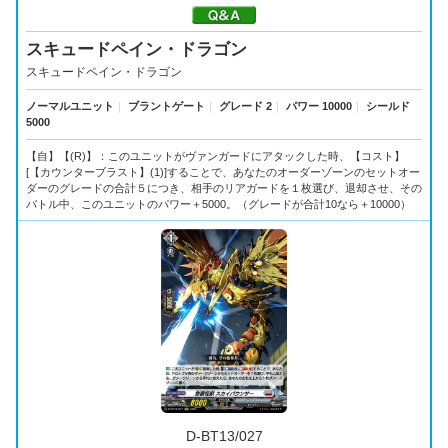
スキュードペイン・ドラゴン
スキュードペイン・ドラゴン
ノーマルユニット
｜
ブラントゲート
｜
グレード 2
｜
パワー 10000
｜
シールド
5000
【自】【(R)】：このユニットがヴァンガードにアタックした時、【コスト】
[【カウンターブラスト】(1)]することで、あなたのオーダーゾーンのセットオー
ダーのグレードの合計５につき、相手のリアガードを１枚選び、退却させ、その
バトル中、このユニットのパワー＋5000。（グレードが合計10なら＋10000）
D-BT13/027