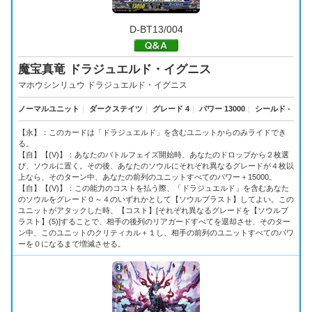
D-BT13/004
魔宝真竜 ドラジュエルド・イグニス
マホウシンリュウ ドラジュエルド・イグニス
ノーマルユニット
｜
ダークステイツ
｜
グレード 4
｜
パワー 13000
｜
シールド -
【永】：このカードは「ドラジュエルド」を含むユニットからのみライドでき
る。
【自】【(V)】：あなたのバトルフェイズ開始時、あなたのドロップから２枚選
び、ソウルに置く。その後、あなたのソウルにそれぞれ異なるグレードが４枚以
上なら、そのターン中、あなたの前列のユニットすべてのパワー＋15000。
【自】【(V)】：この能力のコストを払う際、「ドラジュエルド」を含むあなた
のソウルをグレード０～４のいずれかとして【ソウルブラスト】してよい。この
ユニットがアタックした時、【コスト】[それぞれ異なるグレードを【ソウルブ
ラスト】(5)]することで、相手の後列のリアガードすべてを退却させ、そのター
ン中、このユニットのクリティカル＋１し、相手の前列のユニットすべてのパワ
ーを０になるまで増減させる。