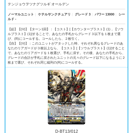
テンジョウヲツナグツルギ オールデン
ノーマルユニット
｜
ケテルサンクチュアリ
｜
グレード 3
｜
パワー 13000
｜
シー
ルド -
【起】【(V)】【ターン1回】：【コスト】[【カウンターブラスト】(1)，【ソウ
ルブラスト】(1)]することで、あなたの手札からグレード３以下を１枚まで選
び、(R)にコールする。コールしたら、２枚引く。
【自】【(V)】：このユニットがアタックした時、それぞれ異なるグレードのあ
なたのリアガードが３枚以上なら、【コスト】[【ソウルブラスト】(1)]すること
で、あなたのリアガードを１枚選び、手札に戻す。その後、あなたの手札から、
グレードの合計が手札に戻されたユニットの元々のグレード以下になるように２
枚まで選び、それぞれ同じ縦列の(R)にコールする。
D-BT13/012