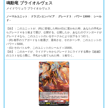
鳴動竜 ブライオルヴェス
メイドウリュウ ブライオルヴェス
ノーマルユニット
｜
ドラゴンエンパイア
｜
グレード 3
｜
パワー 13000
｜
シール
ド -
【自】：このユニットが、(R)に登場した時か(G)に置かれた時、あなたの手札か
らグレード４を１枚まで選び、公開する。公開したか、あなたのヴァンガードが
グレード４なら、このユニットのいるサークルにより以下を１つ行う。
・(R)-相手のリアガードを１枚選び、退却させ、そのターン中、このユニットの
パワー＋5000。
・(G)-そのバトル中、このユニットのシールド＋15000。
【自】：このカードが、ライドデッキからグレード３にライドする際か【超越】
のコストを払う際に、手札から捨てられた時、１枚引く。