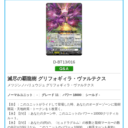
D-BT13/016
滅尽の覇龍樹 グリフォギィラ・ヴァルテクス
メツジンノハリュウジュ グリフォギィラ・ヴァルテクス
ノーマルユニット
｜
-
｜
グレード 11
｜
パワー 18000
｜
シールド -
【自】：このユニットがライドして登場した時、あなたのオーダーゾーンに龍樹
開花・天地終焉・トークンを１枚置く。
【永】【(V)】：あなたのターン中、このユニットのパワー＋10000/クリティカ
ル＋１。
【永】【(V)】：あなたの(R)の、〈ヒュドラグルム〉の枚数と龍樹マーカーの数
の合計が10以上なら、このユニットのパワー＋10000。（相手ターンも有効）