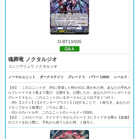
D-BT13/005
魂葬竜 ノクタルジオ
コンソウリュウ ノクタルジオ
ノーマルユニット
｜
ダークステイツ
｜
グレード 3
｜
パワー 13000
｜
シールド -
【自】：このユニットが、(R)に登場した時か(G)に置かれた時、あなたの手札か
らグレード４を１枚まで選び、公開する。公開したか、あなたのヴァンガードが
グレード４なら、このユニットのいるサークルにより以下を１つ行う。
・(R)-【コスト】[【カウンターブラスト】(1)]することで、１枚引き、あなたの
ドロップから２枚選び、ソウルに置く。
・(G)-そのバトル中、このユニットのシールド＋15000。
【自】：このカードが、ライドデッキからグレード３にライドする際か【超越】
のコストを払う際に、手札から捨てられた時、１枚引く。