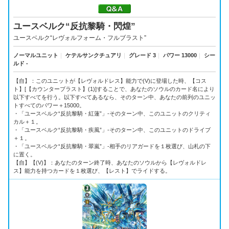
ユースベルク“反抗黎騎・閃煌”
ユースベルク“レヴォルフォーム・フルブラスト”
ノーマルユニット
｜
ケテルサンクチュアリ
｜
グレード 3
｜
パワー 13000
｜
シー
ルド -
【自】：このユニットが【レヴォルドレス】能力で(V)に登場した時、【コス
ト】[【カウンターブラスト】(1)]することで、あなたのソウルのカード名により
以下すべてを行う。以下すべてあるなら、そのターン中、あなたの前列のユニッ
トすべてのパワー＋15000。
・「ユースベルク“反抗黎騎・紅蓮”」-そのターン中、このユニットのクリティ
カル＋１。
・「ユースベルク“反抗黎騎・疾風”」-そのターン中、このユニットのドライブ
＋１。
・「ユースベルク“反抗黎騎・翠嵐”」-相手のリアガードを１枚選び、山札の下
に置く。
【自】【(V)】：あなたのターン終了時、あなたのソウルから【レヴォルドレ
ス】能力を持つカードを１枚選び、【レスト】でライドする。