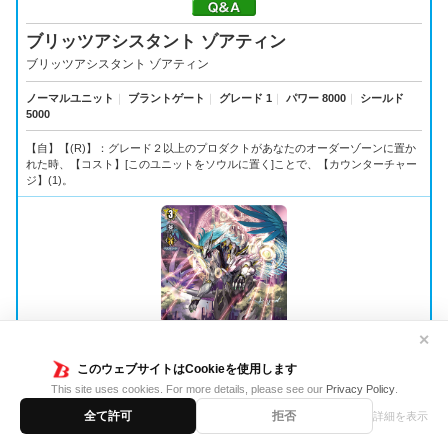
ブリッツアシスタント ゾアティン
ブリッツアシスタント ゾアティン
ノーマルユニット
｜
ブラントゲート
｜
グレード 1
｜
パワー 8000
｜
シールド
5000
【自】【(R)】：グレード２以上のプロダクトがあなたのオーダーゾーンに置か
れた時、【コスト】[このユニットをソウルに置く]ことで、【カウンターチャー
ジ】(1)。
✕
このウェブサイトはCookieを使用します
This site uses cookies. For more details, please see our
Privacy Policy
.
D-BT13/029
全て許可
拒否
詳細を表示