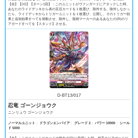
【自】【(V)】【ターン1回】：このユニットがヴァンガードにアタックした時、
あなたのライドデッキから表の災厄カードを１枚選び、除外する。除外しなかっ
たら、ライドデッキからトリガーユニットを１枚選び、公開し、そのトリガー効
果と追加効果すべてを発動させ、除外し、龍樹マーカーのあるあなたの(R)のリ
アガードすべてを【スタンド】させる。
D-BT13/017
忍竜 ゴーンジョウク
ニンリュウ ゴーンジョウク
ノーマルユニット
｜
ドラゴンエンパイア
｜
グレード 2
｜
パワー 10000
｜
シール
ド 5000