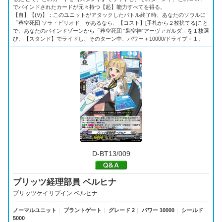
でバインドされたカードが元々持つ【起】能力すべてを得る。
【自】【(V)】：このユニットがアタックしたバトル終了時、あなたのソウルに
「葬空死団 ソラ・ピリオド」があるなら、【コスト】[手札から２枚捨てる]こと
で、あなたのバインドゾーンから「葬空死団 “裂空神”アーヴァガルダ」を１枚選
び、【スタンド】でライドし、そのターン中、パワー＋10000/ドライブ－１。
D-BT13/009
ブリッツ経理部員 ベルヒナ
ブリッツケイリブイン ベルヒナ
ノーマルユニット
｜
ブラントゲート
｜
グレード 2
｜
パワー 10000
｜
シールド
5000