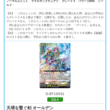
ノーマルユニット
｜
ケテルサンクチュアリ
｜
グレード 3
｜
パワー 13000
｜
シー
ルド -
【自】：このユニットが、(R)に登場した時か(G)に置かれた時、あなたの手札か
らグレード４を１枚まで選び、公開する。公開したか、あなたのヴァンガードが
グレード４なら、このユニットのいるサークルにより以下を１つ行う。
・(R)-あなたのリアガードを２枚選び、そのターン中、『ブースト』を与える。
・(G)-そのバトル中、このユニットのシールド＋15000。
【自】：このカードが、ライドデッキからグレード３にライドする際か【超越】
のコストを払う際に、手札から捨てられた時、１枚引く。
D-BT13/011
天壌を繋ぐ剣 オールデン