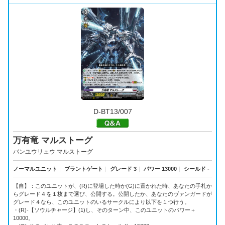
D-BT13/007
万有竜 マルストーグ
バンユウリュウ マルストーグ
ノーマルユニット
｜
ブラントゲート
｜
グレード 3
｜
パワー 13000
｜
シールド -
【自】：このユニットが、(R)に登場した時か(G)に置かれた時、あなたの手札か
らグレード４を１枚まで選び、公開する。公開したか、あなたのヴァンガードが
グレード４なら、このユニットのいるサークルにより以下を１つ行う。
・(R)-【ソウルチャージ】(1)し、そのターン中、このユニットのパワー＋
10000。