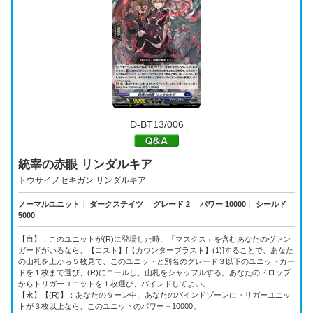
D-BT13/006
統宰の赤眼 リンダルキア
トウサイノセキガン リンダルキア
ノーマルユニット
｜
ダークステイツ
｜
グレード 2
｜
パワー 10000
｜
シールド
5000
【自】：このユニットが(R)に登場した時、「マスクス」を含むあなたのヴァン
ガードがいるなら、【コスト】[【カウンターブラスト】(1)]することで、あなた
の山札を上から５枚見て、このユニットと別名のグレード３以下のユニットカー
ドを１枚まで選び、(R)にコールし、山札をシャッフルする。あなたのドロップ
からトリガーユニットを１枚選び、バインドしてよい。
【永】【(R)】：あなたのターン中、あなたのバインドゾーンにトリガーユニッ
トが３枚以上なら、このユニットのパワー＋10000。