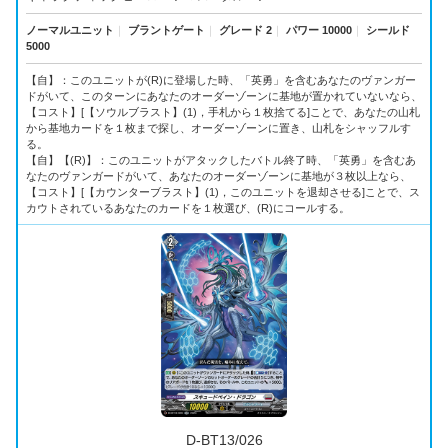
ノーマルユニット
｜
ブラントゲート
｜
グレード 2
｜
パワー 10000
｜
シールド
5000
【自】：このユニットが(R)に登場した時、「英勇」を含むあなたのヴァンガー
ドがいて、このターンにあなたのオーダーゾーンに基地が置かれていないなら、
【コスト】[【ソウルブラスト】(1)，手札から１枚捨てる]ことで、あなたの山札
から基地カードを１枚まで探し、オーダーゾーンに置き、山札をシャッフルす
る。
【自】【(R)】：このユニットがアタックしたバトル終了時、「英勇」を含むあ
なたのヴァンガードがいて、あなたのオーダーゾーンに基地が３枚以上なら、
【コスト】[【カウンターブラスト】(1)，このユニットを退却させる]ことで、ス
カウトされているあなたのカードを１枚選び、(R)にコールする。
D-BT13/026