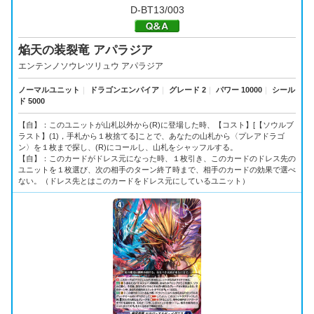
D-BT13/003
焔天の装裂竜 アパラジア
エンテンノソウレツリュウ アパラジア
ノーマルユニット
｜
ドラゴンエンパイア
｜
グレード 2
｜
パワー 10000
｜
シール
ド 5000
【自】：このユニットが山札以外から(R)に登場した時、【コスト】[【ソウルブ
ラスト】(1)，手札から１枚捨てる]ことで、あなたの山札から〈プレアドラゴ
ン〉を１枚まで探し、(R)にコールし、山札をシャッフルする。
【自】：このカードがドレス元になった時、１枚引き、このカードのドレス先の
ユニットを１枚選び、次の相手のターン終了時まで、相手のカードの効果で選べ
ない。（ドレス先とはこのカードをドレス元にしているユニット）