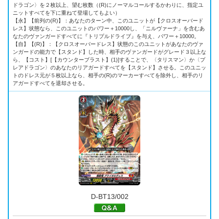
ドラゴン〉を２枚以上、望む枚数（(R)にノーマルコールするかわりに、指定ユ
ニットすべてを下に重ねて登場してもよい）
【永】【前列の(R)】：あなたのターン中、このユニットが【クロスオーバード
レス】状態なら、このユニットのパワー＋10000し、「ニルヴァーナ」を含むあ
なたのヴァンガードすべてに『トリプルドライブ』を与え、パワー＋10000。
【自】【(R)】：【クロスオーバードレス】状態のこのユニットがあなたのヴァ
ンガードの能力で【スタンド】した時、相手のヴァンガードがグレード３以上な
ら、【コスト】[【カウンターブラスト】(1)]することで、〈タリスマン〉か〈プ
レアドラゴン〉のあなたのリアガードすべてを【スタンド】させる。このユニッ
トのドレス元が５枚以上なら、相手の(R)のマーカーすべてを除外し、相手のリ
アガードすべてを退却させる。
D-BT13/002