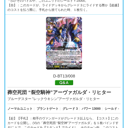
・(G)-そのバトル中、このユニットのシールド＋15000。
【自】：このカードが、ライドデッキからグレード３にライドする際か【超越】
のコストを払う際に、手札から捨てられた時、１枚引く。
D-BT13/008
葬空死団 “裂空騎神”アーヴァガルダ・リヒター
ブルーデスター “レックウキシン”アーヴァガルダ・リヒター
ノーマルユニット
｜
ブラントゲート
｜
グレード 3
｜
パワー 13000
｜
シールド -
【起】【手札】：相手のヴァンガードがグレード３以上なら、【コスト】[この
カードを公開し、(V)の「葬空死団 “裂空神”アーヴァガルダ」を１枚バインドす
る]ことで、このカードを【スタンド】でライドし、そのターン中、このコスト