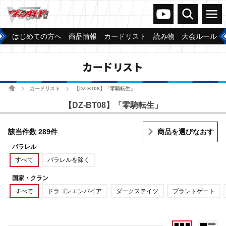
ヴァンガードch
検索
メニュー
はじめての方へ
商品情報
カードリスト
読み物
大会ルール
カードリスト
ホーム
カードリスト
【DZ-BT08】「零騎転生」
>
>
【DZ-BT08】「零騎転生」
該当件数 289件
商品を選びなおす
パラレル
すべて
パラレルを除く
国家・クラン
すべて
ドラゴンエンパイア
ダークステイツ
ブラントゲート