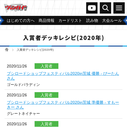
ヴァンガードch
検索
メニュー
はじめての方へ
商品情報
カードリスト
読み物
大会ルール
入賞者デッキレシピ(2020年)
ホーム
入賞者デッキレシピ(2020年)
>
2020/11/26
入賞者
ブシロードショップフェスティバル2020in茨城 優勝 - ぴーたん
さん
ゴールドパラディン
2020/11/26
入賞者
ブシロードショップフェスティバル2020in茨城 準優勝 - すもー
きー さん
グレートネイチャー
2020/11/26
入賞者