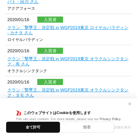
バト・田川 さん
アクアフォース
2020/01/16
入賞者
クラン「撃墜王」決定戦 in WGP2019東京 ロイヤルパラディン
- カナタ さん
ロイヤルパラディン
2020/01/16
入賞者
クラン「撃墜王」決定戦 in WGP2019東京 オラクルシンクタン
ク - 有 さん
オラクルシンクタンク
2020/01/16
入賞者
クラン「撃墜王」決定戦 in WGP2019東京 オラクルシンクタン
ク - タモ さん
オラクルシンクタンク
✕
2020/01/16
このウェブサイトはCookieを使用します
入賞者
This site uses cookies. For more details, please see our
Privacy Policy
.
クラン「撃墜王」決定戦 in WGP2019東京 エンジェルフェザー
- さむらい@かみつカンパニー さん
全て許可
拒否
詳細を表示
エンジェルフェザー