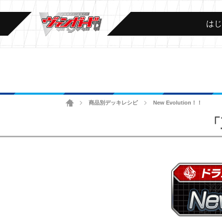
は
ホーム
商品別デッキレシピ
New Evolution！！
>
>
「