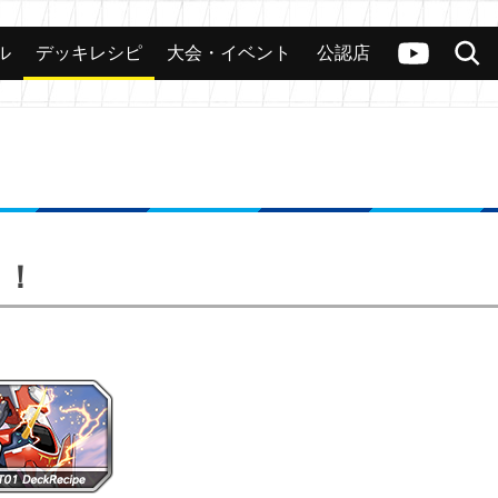
ル
デッキレシピ
大会・イベント
公認店
カード
大会
公認店舗
その他
ヴァンガードch
検索
！！