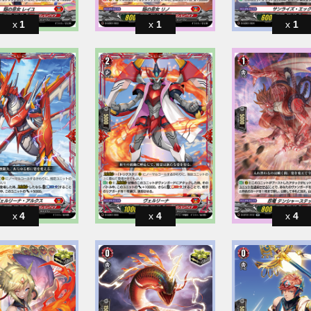
1
1
1
4
4
4