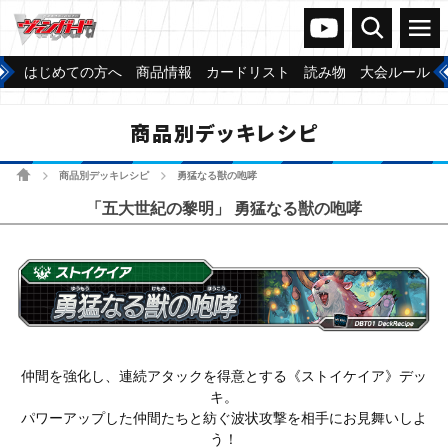
ヴァンガードch
検索
メニュー
はじめての方へ
商品情報
カードリスト
読み物
大会ルール
商品別デッキレシピ
ホーム
商品別デッキレシピ
勇猛なる獣の咆哮
>
>
「五大世紀の黎明」 勇猛なる獣の咆哮
仲間を強化し、連続アタックを得意とする《ストイケイア》デッ
キ。
パワーアップした仲間たちと紡ぐ波状攻撃を相手にお見舞いしよ
う！