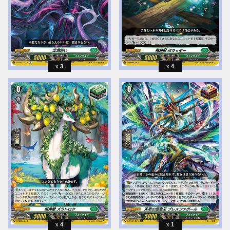
3
4
4
1