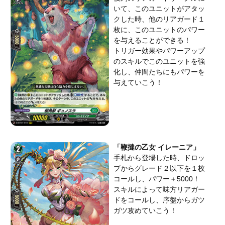
いて、このユニットがアタッ
クした時、他のリアガード１
枚に、このユニットのパワー
を与えることができる！
トリガー効果やパワーアップ
のスキルでこのユニットを強
化し、仲間たちにもパワーを
与えていこう！
「鞭撻の乙女 イレーニア」
手札から登場した時、ドロッ
プからグレード２以下を１枚
コールし、パワー＋5000！
スキルによって味方リアガー
ドをコールし、序盤からガツ
ガツ攻めていこう！