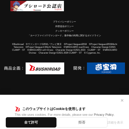
プライバシーポリシー
外部送信ポリシー
クッキーポリシー
「カードファイト!! ヴァンガード」著作物の利用に関するガイドライン
©Bushiroad ©ヴァンガードG2016／テレビ東京 ©Project Vanguard2018 ©Project Vanguard2019/Aichi
Television ©Project Vanguard if/Aichi Television ©VANGUARD overDress Character Design ©2021
CLAMP・ST ©VANGUARD will+Dress Character Design ©2021-2023 CLAMP・ST ©VANGUARD
Divinez Character Design ©2021-2026 CLAMP・ST © Cygames, Inc.
✕
このウェブサイトはCookieを使用します
This site uses cookies. For more details, please see our
Privacy Policy
.
全て許可
拒否
詳細を表示