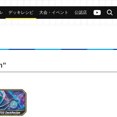
ル
デッキレシピ
大会・イベント
公認店
カード
大会
公認店舗
その他
ヴァンガードch
検索
m”