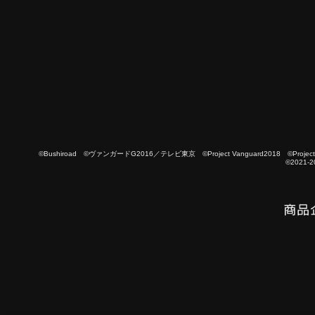
©Bushiroad ©ヴァンガードG2016／テレビ東京 ©Project Vanguard2018 ©Project Vanguard
©2021-2