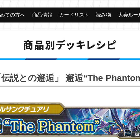
じめての方へ
商品情報
カードリスト
読み物
大会ルー
商品別デッキレシピ
伝説との邂逅」 邂逅“The Phanto