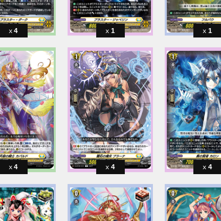
4
1
1
4
4
4