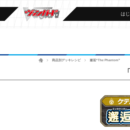
は
ホーム
商品別デッキレシピ
邂逅“The Phantom”
>
>
「