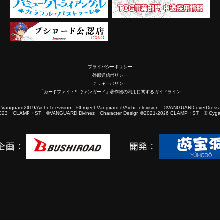
プライバシーポリシー
外部送信ポリシー
クッキーポリシー
「カードファイト!! ヴァンガード」著作物の利用に関するガイドライン
2019/Aichi Television ©Project Vanguard if/Aichi Television ©VANGUARD overDress
023 CLAMP・ST ©VANGUARD Divinez Character Design ©2021-2026 CLAMP・ST © Cygam