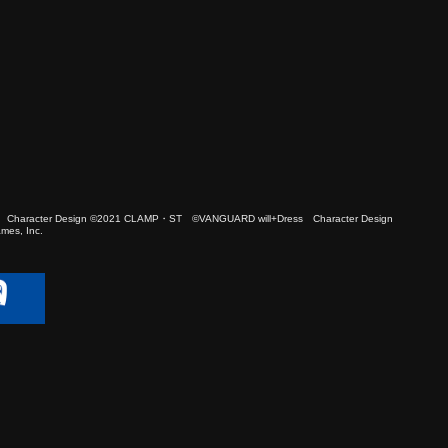
 Character Design ©2021 CLAMP・ST ©VANGUARD will+Dress Character Design
es, Inc.