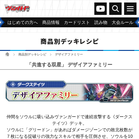
ヴァンガードch
検索
メニュー
はじめての方へ
商品情報
カードリスト
読み物
大会ルール
商品別デッキレシピ
ホーム
商品別デッキレシピ
デザイアファミリー
>
>
「共進する双星」 デザイアファミリー
仲間をソウルに吸い込みヴァンガードで連続攻撃する《ダークス
テイツ》デッキ。
ソウルに「グリードン」があればダメージゾーンでの敗北枚数が
７枚になる掟破りの強力なスキルで相手を圧倒させ、ソウルを10