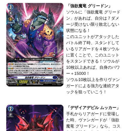
「強欲魔竜 グリードン」
ソウルに「強欲魔竜 グリード
ン」があれば、自分は７ダメ
ージ受けない限り敗北しない
状態になる！
このユニットがアタックした
バトル終了時、スタンドして
いるリアガードを４枚ソウル
に置くことで、このユニット
をスタンドできる！ソウルが
10枚以上あれば、自身のパワ
ー＋15000！
ソウル10枚以上を作りヴァン
ガードによる強力な連続アタ
ックを狙っていこう！
「デザイアデビル ムッカー」
手札からリアガードに登場し
た時、ヴァンガードが「強欲
魔竜 グリードン」なら、コス