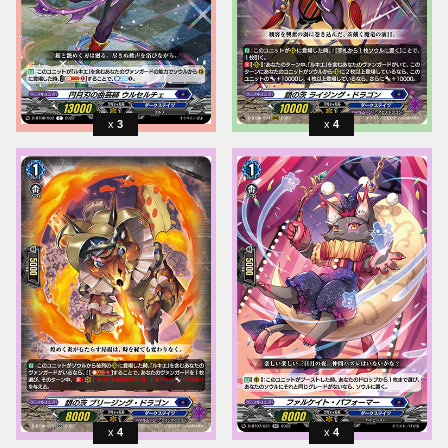
3
4
4
4