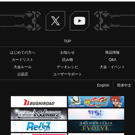
Twitter
ヴァンガードch
TOP
はじめての方へ
お知らせ
商品情報
カードリスト
読み物
Q&A
大会ルール
デッキレシピ
大会・イベント
公認店
ユーザーサポート
English
简体中文