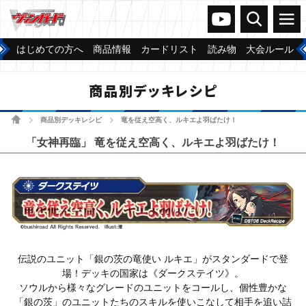
ヴァンガードch
検索
メニュー
はじめての方へ
商品情報
カードリスト
読み物
大会ルール
商品別デッキレシピ
ホーム
商品別デッキレシピ
竜を従え空高く、ルキエよ羽ばたけ！
>
>
「女神再臨」 竜を従え空高く、ルキエよ羽ばたけ！
伝説のユニット「銀の茨の竜使い ルキエ」がスタンダードで登
場！デッキの国家は《ダークステイツ》。
ソウルから様々なグレードのユニットをコールし、個性豊かな
「銀の茨」のユニットたちのスキルを使いこなして相手を追い詰