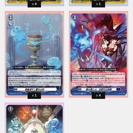
4
1
1
4