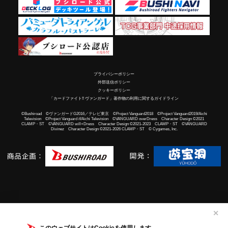
プライバシーポリシー
外部送信ポリシー
クッキーポリシー
「カードファイト!! ヴァンガード」著作物の利用に関するガイドライン
©Bushiroad ©ヴァンガードG2016／テレビ東京 ©Project Vanguard2018 ©Project Vanguard2019/Aichi
Television ©Project Vanguard if/Aichi Television ©VANGUARD overDress Character Design ©2021
CLAMP・ST ©VANGUARD will+Dress Character Design ©2021-2023 CLAMP・ST ©VANGUARD
Divinez Character Design ©2021-2026 CLAMP・ST © Cygames, Inc.
✕