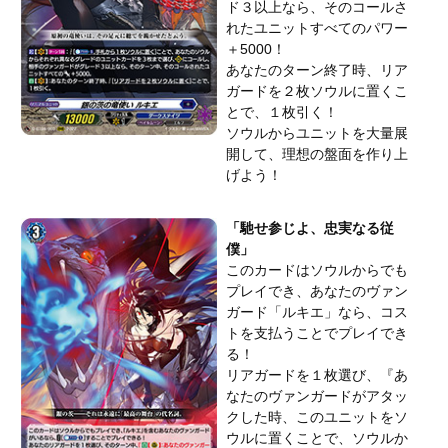
ド３以上なら、そのコールさ
れたユニットすべてのパワー
＋5000！
あなたのターン終了時、リア
ガードを２枚ソウルに置くこ
とで、１枚引く！
ソウルからユニットを大量展
開して、理想の盤面を作り上
げよう！
「馳せ参じよ、忠実なる従
僕」
このカードはソウルからでも
プレイでき、あなたのヴァン
ガード「ルキエ」なら、コス
トを支払うことでプレイでき
る！
リアガードを１枚選び、『あ
なたのヴァンガードがアタッ
クした時、このユニットをソ
ウルに置くことで、ソウルか