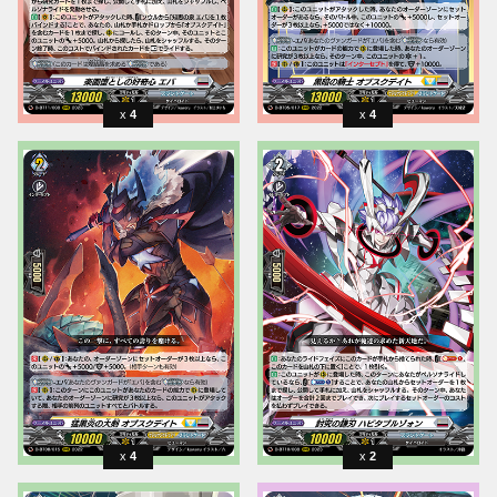
4
4
4
2