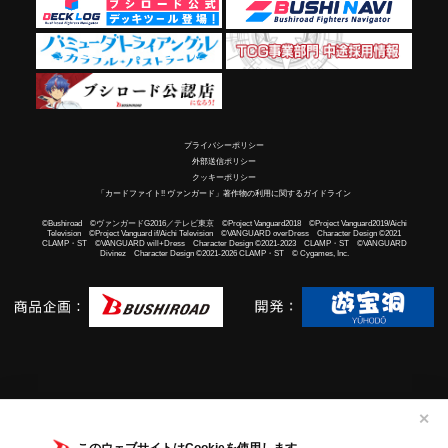
プライバシーポリシー
外部送信ポリシー
クッキーポリシー
「カードファイト!! ヴァンガード」著作物の利用に関するガイドライン
©Bushiroad ©ヴァンガードG2016／テレビ東京 ©Project Vanguard2018 ©Project Vanguard2019/Aichi
Television ©Project Vanguard if/Aichi Television ©VANGUARD overDress Character Design ©2021
CLAMP・ST ©VANGUARD will+Dress Character Design ©2021-2023 CLAMP・ST ©VANGUARD
Divinez Character Design ©2021-2026 CLAMP・ST © Cygames, Inc.
✕