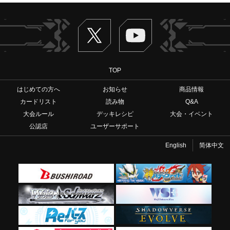
Twitter
ヴァンガードch
TOP
はじめての方へ
お知らせ
商品情報
カードリスト
読み物
Q&A
大会ルール
デッキレシピ
大会・イベント
公認店
ユーザーサポート
English
简体中文