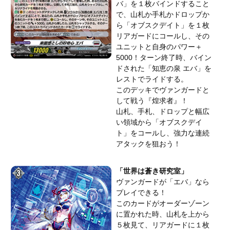
バ」を１枚バインドすること
で、山札か手札かドロップか
ら「オブスクデイト」を１枚
リアガードにコールし、その
ユニットと自身のパワー＋
5000！ターン終了時、バイン
ドされた「知恵の泉 エバ」を
レストでライドする。
このデッキでヴァンガードと
して戦う『煌求者』！
山札、手札、ドロップと幅広
い領域から「オブスクデイ
ト」をコールし、強力な連続
アタックを狙おう！
「世界は蒼き研究室」
ヴァンガードが「エバ」なら
プレイできる！
このカードがオーダーゾーン
に置かれた時、山札を上から
５枚見て、リアガードに１枚