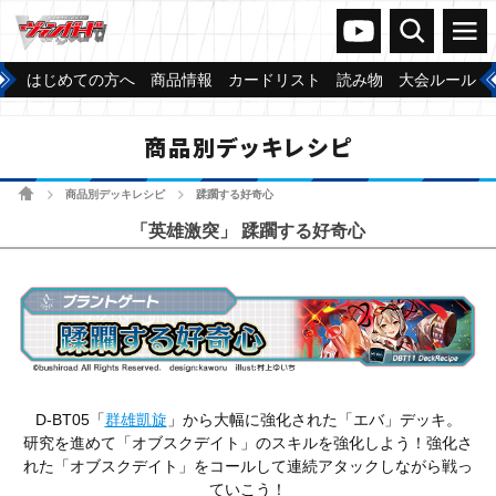
ヴァンガードch
検索
メニュー
はじめての方へ
商品情報
カードリスト
読み物
大会ルール
商品別デッキレシピ
ホーム
商品別デッキレシピ
蹂躙する好奇心
>
>
「英雄激突」 蹂躙する好奇心
D-BT05「
群雄凱旋
」から大幅に強化された「エバ」デッキ。
研究を進めて「オブスクデイト」のスキルを強化しよう！強化さ
れた「オブスクデイト」をコールして連続アタックしながら戦っ
ていこう！