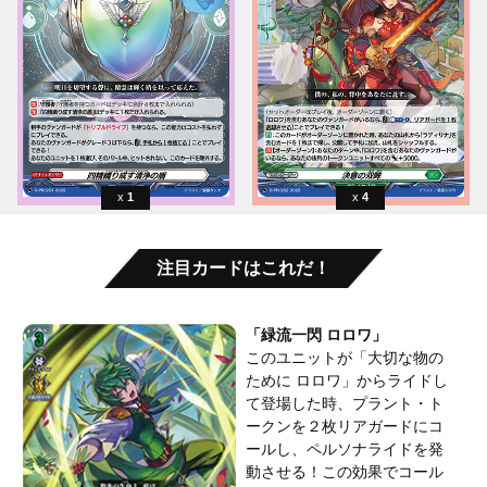
1
4
注目カードはこれだ！
「緑流一閃 ロロワ」
このユニットが「大切な物の
ために ロロワ」からライドし
て登場した時、プラント・ト
ークンを２枚リアガードにコ
ールし、ペルソナライドを発
動させる！この効果でコール