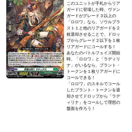
このユニットが手札からリア
ガードに登場した時、ヴァン
ガードがグレード３以上の
「ロロワ」なら、ソウルブラ
スト１と他のリアガードを２
枚退却させることで、ドロッ
プからグレード２以下を１枚
リアガードにコールする！
あなたのバトルフェイズ開始
時、「ロロワ」と「ラディリ
ナ」がいるなら、プラント・
トークンを１枚リアガードに
コールできる！
「ロロワ」のスキルでコール
したプラント・トークンを退
却させてドロップから「ラデ
ィリナ」をコールして理想の
盤面を作ろう！