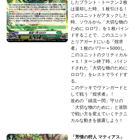
したプラント・トークン２枚
は退却した時、１枚引ける！
このユニットがアタックした
時、ソウルから「大切な物の
ために ロロワ」を１枚バイン
ドすることで、このユニット
とリアガードにいる『煌求
者』１枚のパワー＋5000し、
このユニットのクリティカル
＋１！ターン終了時、バイン
ドされた「大切な物のために
ロロワ」をレストでライドす
る。
このデッキでヴァンガードと
して戦う『煌求者』！
攻めの「緑流一閃」守りの
「大切な物のために」と攻防
で戦い方を変えていくテクニ
カルな動きを披露しよう！
「芳情の狩人 マティアス」