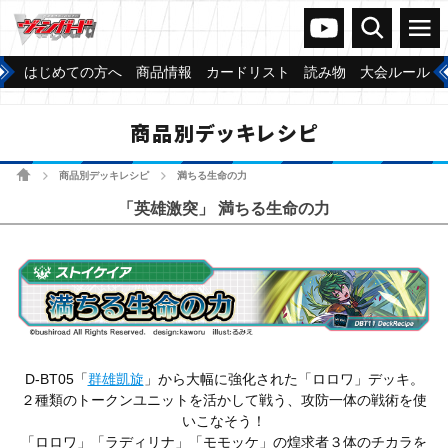
ヴァンガードch
検索
メニュー
はじめての方へ
商品情報
カードリスト
読み物
大会ルール
商品別デッキレシピ
ホーム
商品別デッキレシピ
満ちる生命の力
>
>
「英雄激突」 満ちる生命の力
D-BT05「
群雄凱旋
」から大幅に強化された「ロロワ」デッキ。
２種類のトークンユニットを活かして戦う、攻防一体の戦術を使
いこなそう！
「ロロワ」「ラディリナ」「モモッケ」の煌求者３体のチカラを