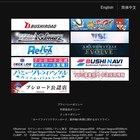
English
简体中文
プライバシーポリシー
外部送信ポリシー
クッキーポリシー
「カードファイト!! ヴァンガード」著作物の利用に関するガイドライン
©Bushiroad ©ヴァンガードG2016／テレビ東京 ©Project Vanguard2018 ©Project Vanguard2019/Aichi
Television ©Project Vanguard if/Aichi Television ©VANGUARD overDress Character Design ©2021
CLAMP・ST ©VANGUARD will+Dress Character Design ©2021-2023 CLAMP・ST ©VANGUARD
Divinez Character Design ©2021-2026 CLAMP・ST © Cygames, Inc.