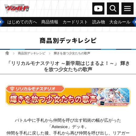
ヴァンガードch
検索
メニュー
はじめての方へ
商品情報
カードリスト
読み物
大会ルール
商品別デッキレシピ
ホーム
商品別デッキレシピ
輝きを放つ少女たちの歌声
>
>
「リリカルモナステリオ ～新学期はじまるよ！～」 輝き
を放つ少女たちの歌声
バトル中に手札から仲間を呼び出す戦術の幅が広がった
「Astesice」デッキ。
仲間を手札に戻した後、手札から再び仲間を呼び出し、リアガー