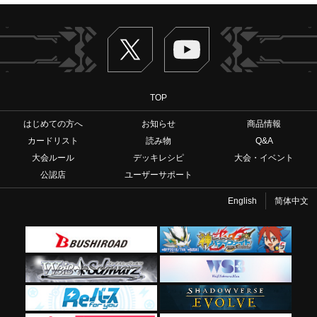
Twitter
ヴァンガードch
TOP
はじめての方へ
お知らせ
商品情報
カードリスト
読み物
Q&A
大会ルール
デッキレシピ
大会・イベント
公認店
ユーザーサポート
English
简体中文