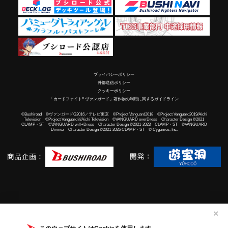
プライバシーポリシー
外部送信ポリシー
クッキーポリシー
「カードファイト!! ヴァンガード」著作物の利用に関するガイドライン
©Bushiroad ©ヴァンガードG2016／テレビ東京 ©Project Vanguard2018 ©Project Vanguard2019/Aichi
Television ©Project Vanguard if/Aichi Television ©VANGUARD overDress Character Design ©2021
CLAMP・ST ©VANGUARD will+Dress Character Design ©2021-2023 CLAMP・ST ©VANGUARD
Divinez Character Design ©2021-2026 CLAMP・ST © Cygames, Inc.
✕