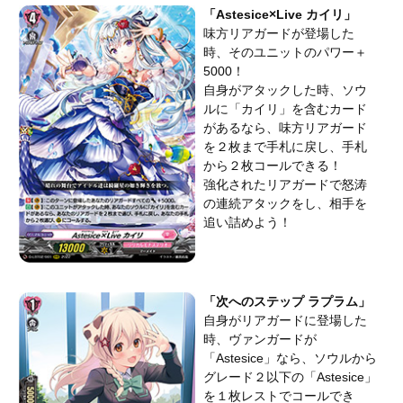
「Astesice×Live カイリ」
味方リアガードが登場した
時、そのユニットのパワー＋
5000！
自身がアタックした時、ソウ
ルに「カイリ」を含むカード
があるなら、味方リアガード
を２枚まで手札に戻し、手札
から２枚コールできる！
強化されたリアガードで怒涛
の連続アタックをし、相手を
追い詰めよう！
「次へのステップ ラプラム」
自身がリアガードに登場した
時、ヴァンガードが
「Astesice」なら、ソウルから
グレード２以下の「Astesice」
を１枚レストでコールでき