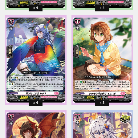
4
4
4
3