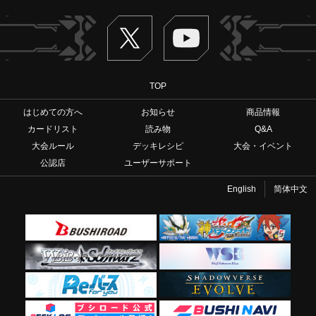
Twitter
ヴァンガードch
TOP
はじめての方へ
お知らせ
商品情報
カードリスト
読み物
Q&A
大会ルール
デッキレシピ
大会・イベント
公認店
ユーザーサポート
English
简体中文