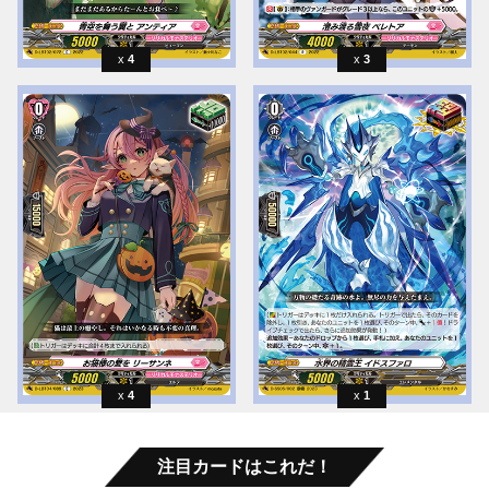
4
3
4
1
注目カードはこれだ！