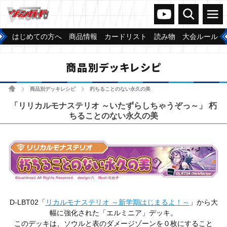
ヴァンガードch
検索
メニュー
はじめての方へ
商品情報
カードリスト
読み物
大会ルール
商品別デッキレシピ
ホーム
商品別デッキレシピ
朽ちることのない永久の美
>
>
「リリカルモナステリオ ～いたずらしちゃうぞっ～」 朽
ちることのない永久の美
D-LBT02「
リカルモナステリオ ～新学期はじまるよ！～
」から大
幅に強化された「エルミニア」デッキ。
このデッキは、ソウルと表のダメージゾーンを０枚にすること