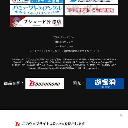
プライバシーポリシー
外部送信ポリシー
クッキーポリシー
「カードファイト!! ヴァンガード」著作物の利用に関するガイドライン
©Bushiroad ©ヴァンガードG2016／テレビ東京 ©Project Vanguard2018 ©Project Vanguard2019/Aichi
Television ©Project Vanguard if/Aichi Television ©VANGUARD overDress Character Design ©2021
CLAMP・ST ©VANGUARD will+Dress Character Design ©2021-2023 CLAMP・ST ©VANGUARD
Divinez Character Design ©2021-2026 CLAMP・ST © Cygames, Inc.
✕
このウェブサイトはCookieを使用します