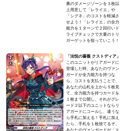
裏のダメージゾーンを３枚以
上用意して「レライエ」や
「シグネ」のコストを軽減さ
せよう！「レライエ」の全力
能力を１ターンで２回行いド
ライブチェックで大量のトリ
ガーゲットを狙っていこう！
「法悦の薔薇 クストディア」
このユニットがリアガードに
登場した時、あなたのヴァン
ガードが全力能力を持つな
ら、コストを支払うことで、
あなたの山札を上から５枚見
て、全力能力を持つカードを
１枚まで公開し、それがグレ
ード２以下のユニットならリ
アガードにコールし、違うな
ら手札に加える！手札に加え
たら、手札を１枚捨てるぞ。
あなたのヴァンガードが「エ