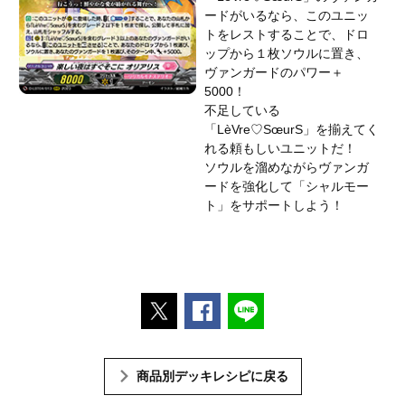
ードがいるなら、このユニッ
トをレストすることで、ドロ
ップから１枚ソウルに置き、
ヴァンガードのパワー＋
5000！
不足している
「LèVre♡SœurS」を揃えてく
れる頼もしいユニットだ！
ソウルを溜めながらヴァンガ
ードを強化して「シャルモー
ト」をサポートしよう！
ポストする
Facebookでシェアする
LINEで送る
商品別デッキレシピに戻る