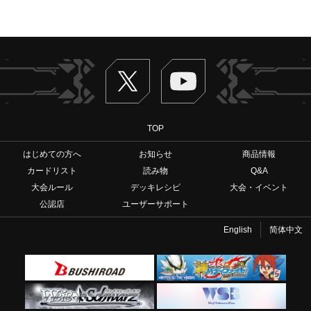
Twitter
ヴァンガードch
TOP
はじめての方へ
お知らせ
商品情報
カードリスト
読み物
Q&A
大会ルール
デッキレシピ
大会・イベント
公認店
ユーザーサポート
English
简体中文