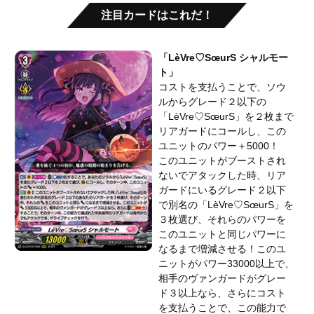
注目カードはこれだ！
「LèVre♡SœurS シャルモー
ト」
コストを支払うことで、ソウ
ルからグレード２以下の
「LèVre♡SœurS」を２枚まで
リアガードにコールし、この
ユニットのパワー＋5000！
このユニットがブーストされ
ないでアタックした時、リア
ガードにいるグレード２以下
で別名の「LèVre♡SœurS」を
３枚選び、それらのパワーを
このユニットと同じパワーに
なるまで増減させる！このユ
ニットがパワー33000以上で、
相手のヴァンガードがグレー
ド３以上なら、さらにコスト
を支払うことで、この能力で