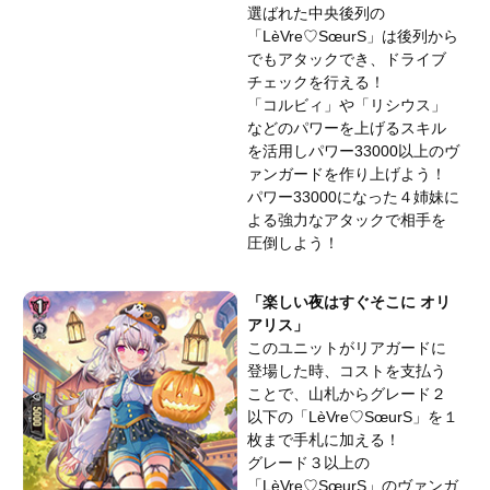
選ばれた中央後列の
「LèVre♡SœurS」は後列から
でもアタックでき、ドライブ
チェックを行える！
「コルビィ」や「リシウス」
などのパワーを上げるスキル
を活用しパワー33000以上のヴ
ァンガードを作り上げよう！
パワー33000になった４姉妹に
よる強力なアタックで相手を
圧倒しよう！
「楽しい夜はすぐそこに オリ
アリス」
このユニットがリアガードに
登場した時、コストを支払う
ことで、山札からグレード２
以下の「LèVre♡SœurS」を１
枚まで手札に加える！
グレード３以上の
「LèVre♡SœurS」のヴァンガ