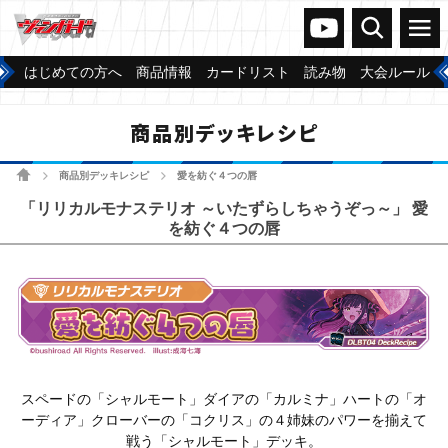
ヴァンガードch
検索
メニュー
はじめての方へ
商品情報
カードリスト
読み物
大会ルール
商品別デッキレシピ
ホーム
商品別デッキレシピ
愛を紡ぐ４つの唇
>
>
「リリカルモナステリオ ～いたずらしちゃうぞっ～」 愛
を紡ぐ４つの唇
スペードの「シャルモート」ダイアの「カルミナ」ハートの「オ
ーディア」クローバーの「コクリス」の４姉妹のパワーを揃えて
戦う「シャルモート」デッキ。