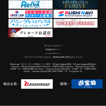
プライバシーポリシー
外部送信ポリシー
クッキーポリシー
「カードファイト!! ヴァンガード」著作物の利用に関するガイドライン
©Bushiroad ©ヴァンガードG2016／テレビ東京 ©Project Vanguard2018 ©Project Vanguard2019/Aichi
Television ©Project Vanguard if/Aichi Television ©VANGUARD overDress Character Design ©2021
CLAMP・ST ©VANGUARD will+Dress Character Design ©2021-2023 CLAMP・ST ©VANGUARD
Divinez Character Design ©2021-2026 CLAMP・ST © Cygames, Inc.