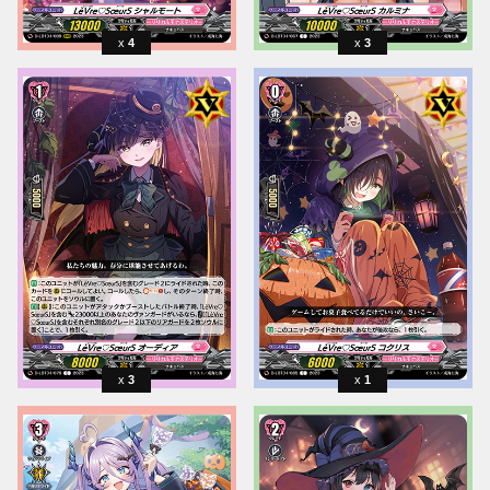
4
3
3
1