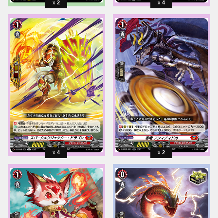
2
4
4
2