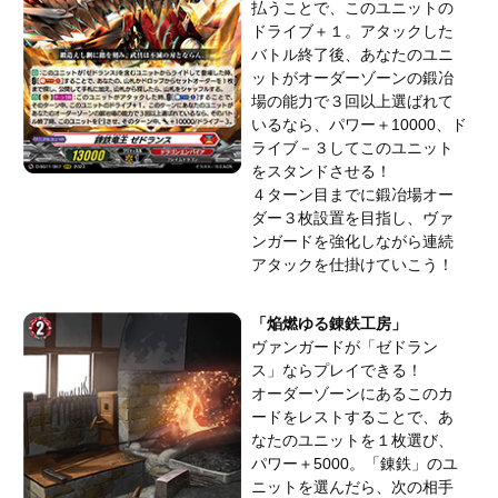
払うことで、このユニットの
ドライブ＋１。アタックした
バトル終了後、あなたのユニ
ットがオーダーゾーンの鍛冶
場の能力で３回以上選ばれて
いるなら、パワー＋10000、ド
ライブ－３してこのユニット
をスタンドさせる！
４ターン目までに鍛冶場オー
ダー３枚設置を目指し、ヴァ
ンガードを強化しながら連続
アタックを仕掛けていこう！
「焔燃ゆる錬鉄工房」
ヴァンガードが「ゼドラン
ス」ならプレイできる！
オーダーゾーンにあるこのカ
ードをレストすることで、あ
なたのユニットを１枚選び、
パワー＋5000。「錬鉄」のユ
ニットを選んだら、次の相手