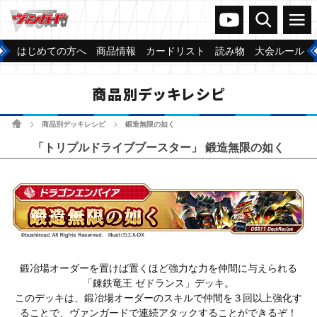
ヴァンガードch
検索
メニュー
はじめての方へ
商品情報
カードリスト
読み物
大会ルール
商品別デッキレシピ
ホーム
商品別デッキレシピ
鍛造無限の如く
>
>
「トリプルドライブブースター」 鍛造無限の如く
鍛冶場オーダーを置けば置くほど強力な力を仲間に与えられる
「錬鉄竜王 ゼドランス」デッキ。
このデッキは、鍛冶場オーダーのスキルで仲間を３回以上強化す
ることで、ヴァンガードで連続アタックすることができるぞ！