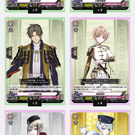
3
4
3
4