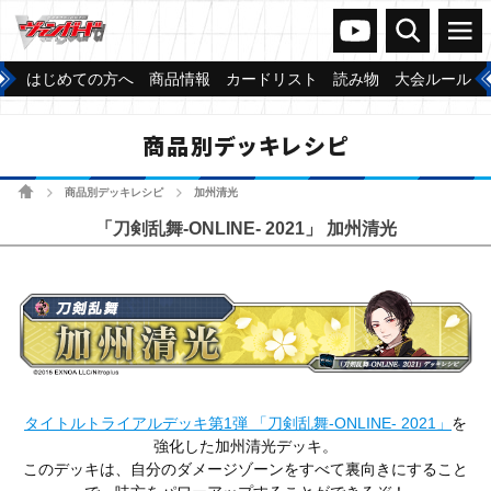
ヴァンガードch
検索
メニュー
はじめての方へ
商品情報
カードリスト
読み物
大会ルール
商品別デッキレシピ
ホーム
商品別デッキレシピ
加州清光
>
>
「刀剣乱舞-ONLINE- 2021」 加州清光
タイトルトライアルデッキ第1弾 「刀剣乱舞-ONLINE- 2021」
を
強化した加州清光デッキ。
このデッキは、自分のダメージゾーンをすべて裏向きにすること