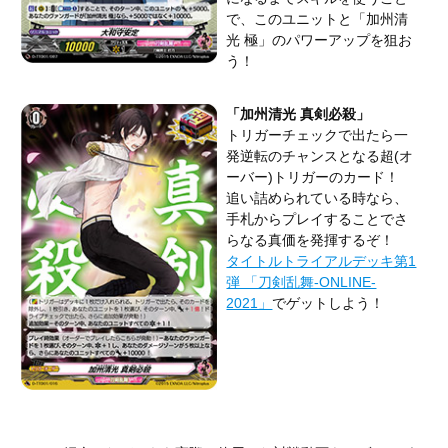
で、このユニットと「加州清
光 極」のパワーアップを狙お
う！
「加州清光 真剣必殺」
トリガーチェックで出たら一
発逆転のチャンスとなる超(オ
ーバー)トリガーのカード！
追い詰められている時なら、
手札からプレイすることでさ
らなる真価を発揮するぞ！
タイトルトライアルデッキ第1
弾 「刀剣乱舞-ONLINE-
2021」
でゲットしよう！