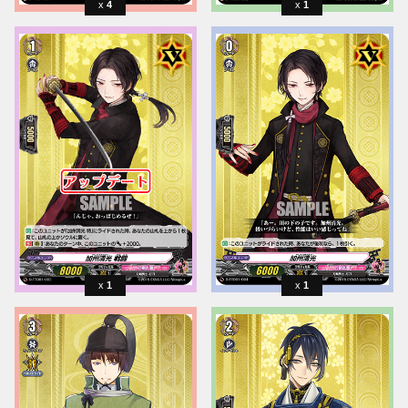
4
1
1
1