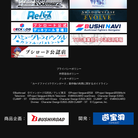
プライバシーポリシー
外部送信ポリシー
クッキーポリシー
「カードファイト!! ヴァンガード」著作物の利用に関するガイドライン
©Bushiroad ©ヴァンガードG2016／テレビ東京 ©Project Vanguard2018 ©Project Vanguard2019/Aichi
Television ©Project Vanguard if/Aichi Television ©VANGUARD overDress Character Design ©2021
CLAMP・ST ©VANGUARD will+Dress Character Design ©2021-2023 CLAMP・ST ©VANGUARD
Divinez Character Design ©2021-2026 CLAMP・ST © Cygames, Inc.