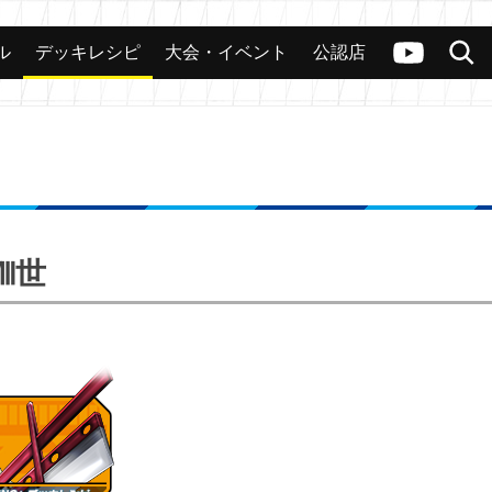
ル
デッキレシピ
大会・イベント
公認店
カード
大会
公認店舗
その他
ヴァンガードch
検索
トⅧ世