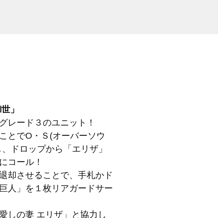
Ⅷ世」
グレード３のユニット！
ことでO・Ｓ(オーバーソウ
し、ドロップから「エリザ」
にコール！
退却させることで、手札かド
巨人」を１枚リアガードサー
愛しの妻 エリザ」と協力し