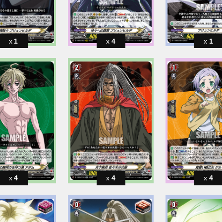
1
4
1
4
4
4