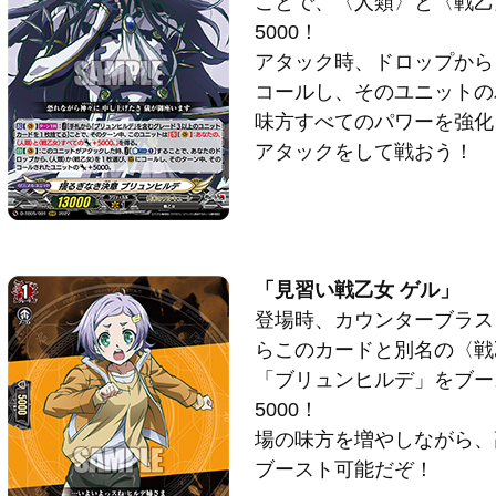
ことで、〈人類〉と〈戦乙
5000！
アタック時、ドロップから
コールし、そのユニットのパ
味方すべてのパワーを強化
アタックをして戦おう！
「見習い戦乙女 ゲル」
登場時、カウンターブラス
らこのカードと別名の〈戦
「ブリュンヒルデ」をブー
5000！
場の味方を増やしながら、
ブースト可能だぞ！