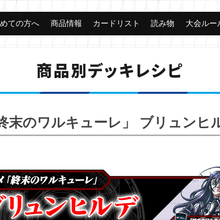
じめての方へ
商品情報
カードリスト
読み物
大会ルー
商品別デッキレシピ
終末のワルキューレ」 ブリュンヒ