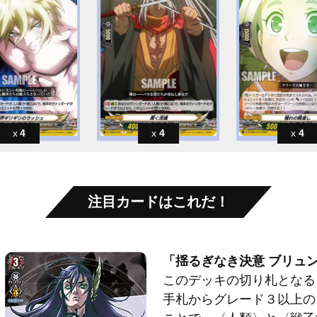
4
4
4
注目カードはこれだ！
「揺るぎなき決意 ブリュ
このデッキの切り札となる
手札からグレード３以上の