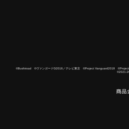
©Bushiroad ©ヴァンガードG2016／テレビ東京 ©Project Vanguard2018 ©Project Vanguard
©2021-2