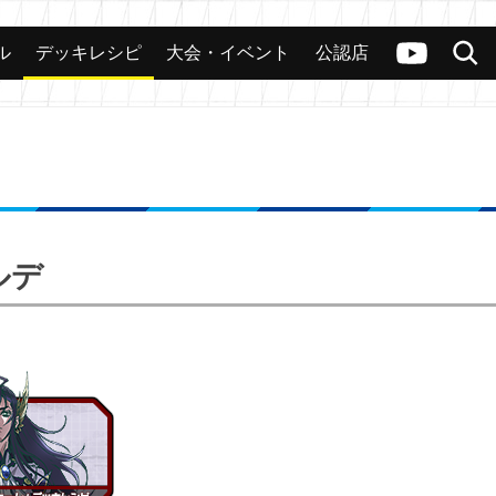
ル
デッキレシピ
大会・イベント
公認店
カード
大会
公認店舗
その他
ヴァンガードch
検索
ルデ