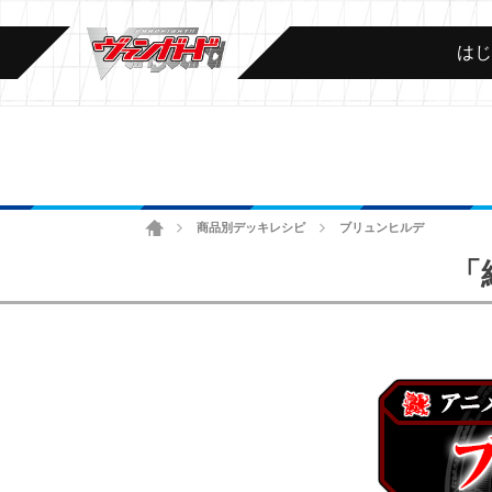
は
ホーム
商品別デッキレシピ
ブリュンヒルデ
>
>
「