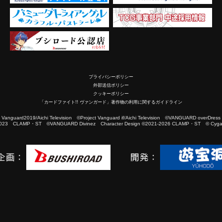
プライバシーポリシー
外部送信ポリシー
クッキーポリシー
「カードファイト!! ヴァンガード」著作物の利用に関するガイドライン
2019/Aichi Television ©Project Vanguard if/Aichi Television ©VANGUARD overDress
023 CLAMP・ST ©VANGUARD Divinez Character Design ©2021-2026 CLAMP・ST © Cygam