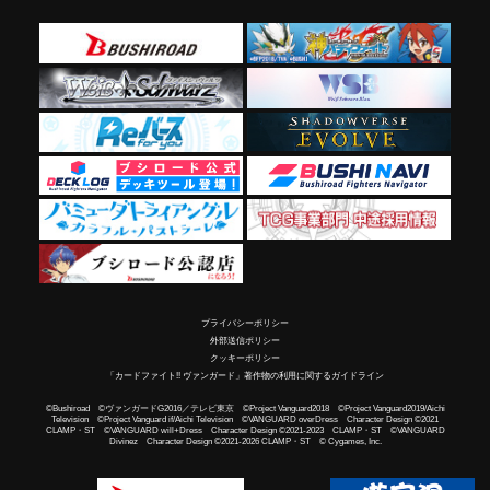
プライバシーポリシー
外部送信ポリシー
クッキーポリシー
「カードファイト!! ヴァンガード」著作物の利用に関するガイドライン
©Bushiroad ©ヴァンガードG2016／テレビ東京 ©Project Vanguard2018 ©Project Vanguard2019/Aichi
Television ©Project Vanguard if/Aichi Television ©VANGUARD overDress Character Design ©2021
CLAMP・ST ©VANGUARD will+Dress Character Design ©2021-2023 CLAMP・ST ©VANGUARD
Divinez Character Design ©2021-2026 CLAMP・ST © Cygames, Inc.