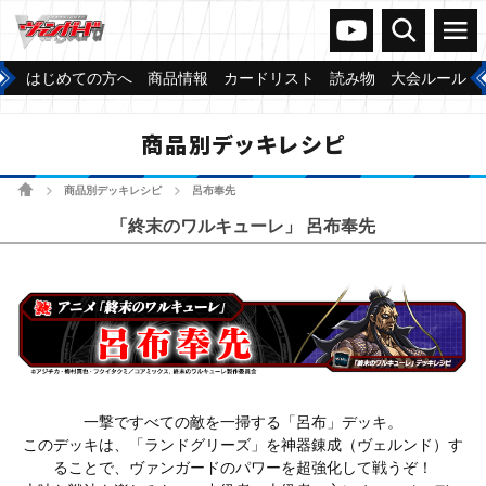
ヴァンガードch
検索
メニュー
はじめての方へ
商品情報
カードリスト
読み物
大会ルール
商品別デッキレシピ
ホーム
商品別デッキレシピ
呂布奉先
>
>
「終末のワルキューレ」 呂布奉先
一撃ですべての敵を一掃する「呂布」デッキ。
このデッキは、「ランドグリーズ」を神器錬成（ヴェルンド）す
ることで、ヴァンガードのパワーを超強化して戦うぞ！