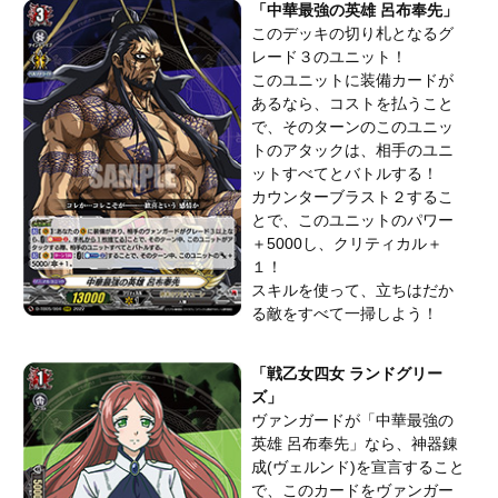
「中華最強の英雄 呂布奉先」
このデッキの切り札となるグ
レード３のユニット！
このユニットに装備カードが
あるなら、コストを払うこと
で、そのターンのこのユニッ
トのアタックは、相手のユニ
ットすべてとバトルする！
カウンターブラスト２するこ
とで、このユニットのパワー
＋5000し、クリティカル＋
１！
スキルを使って、立ちはだか
る敵をすべて一掃しよう！
「戦乙女四女 ランドグリー
ズ」
ヴァンガードが「中華最強の
英雄 呂布奉先」なら、神器錬
成(ヴェルンド)を宣言すること
で、このカードをヴァンガー