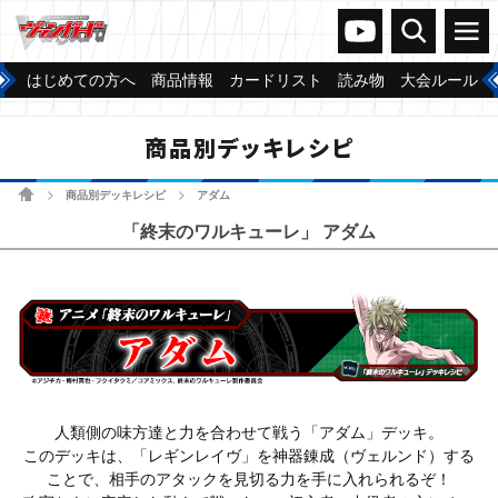
ヴァンガードch
検索
メニュー
はじめての方へ
商品情報
カードリスト
読み物
大会ルール
商品別デッキレシピ
ホーム
商品別デッキレシピ
アダム
>
>
「終末のワルキューレ」 アダム
人類側の味方達と力を合わせて戦う「アダム」デッキ。
このデッキは、「レギンレイヴ」を神器錬成（ヴェルンド）する
ことで、相手のアタックを見切る力を手に入れられるぞ！