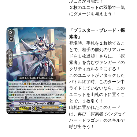
ぶことが可能だ！
２枚のユニットの双撃で一気
にダメージを与えよう！
「ブラスター・ブレード・探
索者」
登場時、手札を１枚捨てるこ
とで、相手の前列のリアガー
ドを１枚退却！さらに、「探
索者」を含むヴァンガードの
クリティカルを２にする！
このユニットがアタックした
バトル終了時、このターン中
ライドしていないなら、この
ユニットを山札の下に置くこ
とで、１枚引く！
山札に置かれたこのカード
は、再び「探索者 シングセイ
バー・ドラゴン」のスキルで
呼び出そう！