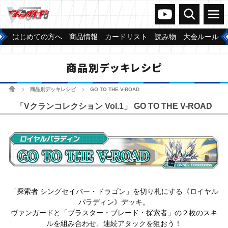
ヴァンガードch
検索
メニュー
はじめての方へ
商品情報
カードリスト
読み物
大会ルール
商品別デッキレシピ
ホーム
商品別デッキレシピ
GO TO THE V-ROAD
>
>
「Vクランコレクション Vol.1」 GO TO THE V-ROAD
「探索者 シングセイバー・ドラゴン」を切り札にする《ロイヤル
パラディン》デッキ。
ヴァンガードと「ブラスター・ブレード・探索者」の２枚のスキ
ルを組み合わせ、連続アタックを狙おう！