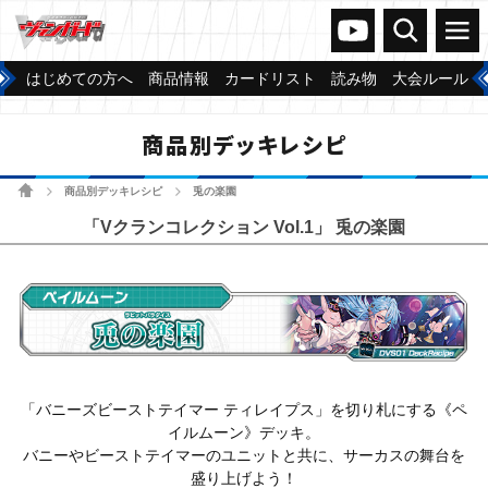
ヴァンガードch
検索
メニュー
はじめての方へ
商品情報
カードリスト
読み物
大会ルール
商品別デッキレシピ
ホーム
商品別デッキレシピ
兎の楽園
>
>
「Vクランコレクション Vol.1」 兎の楽園
「バニーズビーストテイマー ティレイプス」を切り札にする《ペ
イルムーン》デッキ。
バニーやビーストテイマーのユニットと共に、サーカスの舞台を
盛り上げよう！