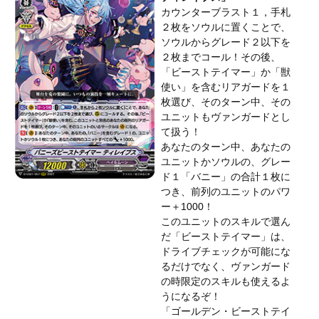
カウンターブラスト１，手札
２枚をソウルに置くことで、
ソウルからグレード２以下を
２枚までコール！その後、
「ビーストテイマー」か「獣
使い」を含むリアガードを１
枚選び、そのターン中、その
ユニットもヴァンガードとし
て扱う！
あなたのターン中、あなたの
ユニットかソウルの、グレー
ド１「バニー」の合計１枚に
つき、前列のユニットのパワ
ー＋1000！
このユニットのスキルで選ん
だ「ビーストテイマー」は、
ドライブチェックが可能にな
るだけでなく、ヴァンガード
の時限定のスキルも使えるよ
うになるぞ！
「ゴールデン・ビーストテイ