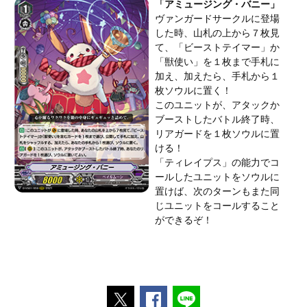
「アミュージング・バニー」
ヴァンガードサークルに登場
した時、山札の上から７枚見
て、「ビーストテイマー」か
「獣使い」を１枚まで手札に
加え、加えたら、手札から１
枚ソウルに置く！
このユニットが、アタックか
ブーストしたバトル終了時、
リアガードを１枚ソウルに置
ける！
「ティレイプス」の能力でコ
ールしたユニットをソウルに
置けば、次のターンもまた同
じユニットをコールすること
ができるぞ！
ポストする
Facebookでシェアする
LINEで送る