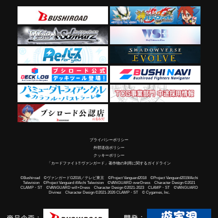
プライバシーポリシー
外部送信ポリシー
クッキーポリシー
「カードファイト!! ヴァンガード」著作物の利用に関するガイドライン
©Bushiroad ©ヴァンガードG2016／テレビ東京 ©Project Vanguard2018 ©Project Vanguard2019/Aichi
Television ©Project Vanguard if/Aichi Television ©VANGUARD overDress Character Design ©2021
CLAMP・ST ©VANGUARD will+Dress Character Design ©2021-2023 CLAMP・ST ©VANGUARD
Divinez Character Design ©2021-2026 CLAMP・ST © Cygames, Inc.