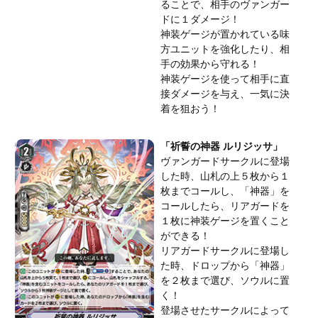
ることで、相手のヴァンガー
ドに１ダメージ！
神装ゲージが置かれている味
方ユニットを強化したり、相
手の効果から守れる！
神装ゲージを使って相手に直
接ダメージを与え、一気に決
着を狙おう！
「祈誓の神器 ルリジッサ」
ヴァンガードサークルに登場
した時、山札の上５枚から１
枚までコールし、「神器」を
コールしたら、リアガードを
１枚に神装ゲージを置くこと
ができる！
リアガードサークルに登場し
た時、ドロップから「神器」
を２枚まで選び、ソウルに置
く！
登場させたサークルによって