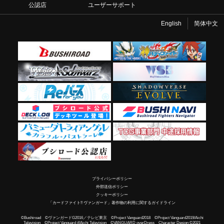
公認店
ユーザーサポート
English
简体中文
プライバシーポリシー
外部送信ポリシー
クッキーポリシー
「カードファイト!! ヴァンガード」著作物の利用に関するガイドライン
©Bushiroad ©ヴァンガードG2016／テレビ東京 ©Project Vanguard2018 ©Project Vanguard2019/Aichi
Television ©Project Vanguard if/Aichi Television ©VANGUARD overDress Character Design ©2021