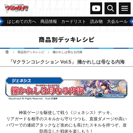
ヴァンガードch
検索
メニュー
はじめての方へ
商品情報
カードリスト
読み物
大会ルール
商品別デッキレシピ
ホーム
商品別デッキレシピ
擁かれしは母なる内海
>
>
「Vクランコレクション Vol.5」 擁かれしは母なる内海
神装ゲージを駆使して戦う《ジェネシス》デッキ。
リアガードを相手のスキルから守りつつも、直接ダメージや高い
パワーでの連続アタックなど攻めにも長けたスキルを持つぞ。攻
防両立した戦術を楽しもう！