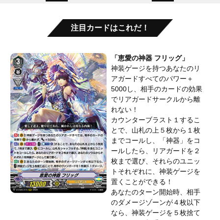
注目カードはこれだ！
「恵愛の神器 フリッグ」
神装ゲージを持つあなたのリ
アガードすべてのパワー＋
5000し、相手のカードの効果
でリアガードサークルから離
れない！
カウンターブラスト１するこ
とで、山札の上５枚から１枚
までコールし、「神器」をコ
ールしたら、リアガードを２
枚まで選び、それらのユニッ
トそれぞれに、神装ゲージを
置くことができる！
あなたのターン開始時、相手
のダメージゾーンが４枚以下
なら、神装ゲージを５枚捨て