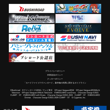
プライバシーポリシー
外部送信ポリシー
クッキーポリシー
「カードファイト!! ヴァンガード」著作物の利用に関するガイドライン
©Bushiroad ©ヴァンガードG2016／テレビ東京 ©Project Vanguard2018 ©Project Vanguard2019/Aichi
Television ©Project Vanguard if/Aichi Television ©VANGUARD overDress Character Design ©2021
CLAMP・ST ©VANGUARD will+Dress Character Design ©2021-2023 CLAMP・ST ©VANGUARD
Divinez Character Design ©2021-2026 CLAMP・ST © Cygames, Inc.