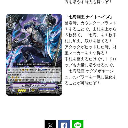
方を増やす能力も持つぞ！
「七海剣王 ナイトヘイズ」
登場時、カウンターブラスト
１することで、山札を上から
５枚見て、「七海」を１枚手
札に加え、残りを捨てる！
アタックがヒットした時、財
宝マーカーを１つ得る！
手札を整えるだけでなくドロ
ップも大量に増やせるので、
「七海怨霊 オグチボヤージ
ュ」のパワーを一気に強化す
ることが可能だぞ！
ポストする
Facebookでシェアする
LINEで送る