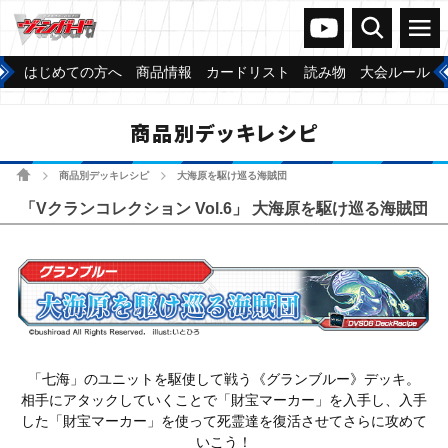
ヴァンガードch
検索
メニュー
はじめての方へ
商品情報
カードリスト
読み物
大会ルール
商品別デッキレシピ
ホーム
商品別デッキレシピ
大海原を駆け巡る海賊団
>
>
「Vクランコレクション Vol.6」 大海原を駆け巡る海賊団
「七海」のユニットを駆使して戦う《グランブルー》デッキ。
相手にアタックしていくことで「財宝マーカー」を入手し、入手
した「財宝マーカー」を使って死霊達を復活させてさらに攻めて
いこう！