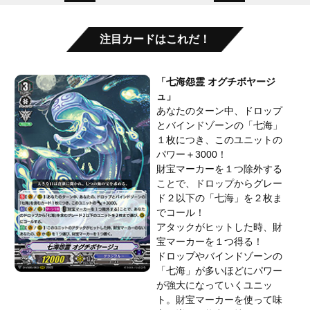
注目カードはこれだ！
「七海怨霊 オグチボヤージ
ュ」
あなたのターン中、ドロップ
とバインドゾーンの「七海」
１枚につき、このユニットの
パワー＋3000！
財宝マーカーを１つ除外する
ことで、ドロップからグレー
ド２以下の「七海」を２枚ま
でコール！
アタックがヒットした時、財
宝マーカーを１つ得る！
ドロップやバインドゾーンの
「七海」が多いほどにパワー
が強大になっていくユニッ
ト。財宝マーカーを使って味