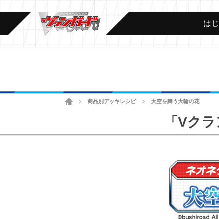
は
ホーム
商品別デッキレシピ
大空を舞う大輪の花
>
>
「Vクラ