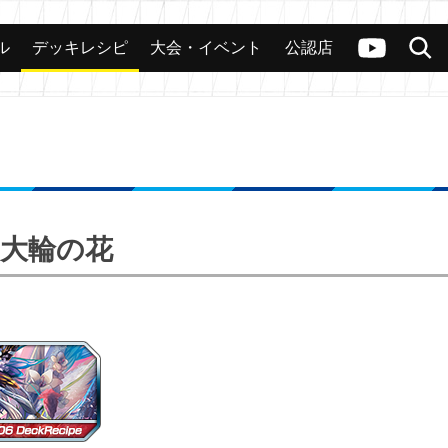
ル
デッキレシピ
大会・イベント
公認店
カード
大会
公認店舗
その他
ヴァンガードch
検索
う大輪の花