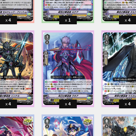
4
1
4
4
4
4