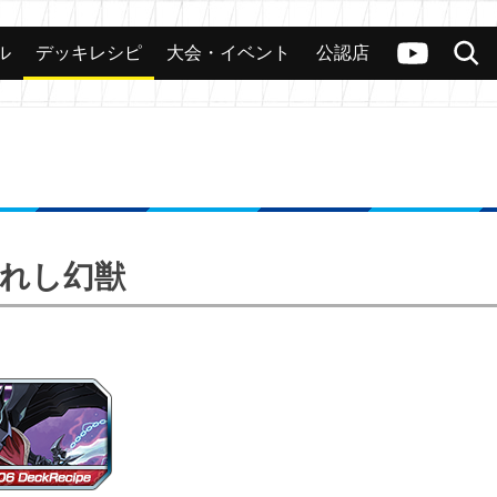
ル
デッキレシピ
大会・イベント
公認店
カード
大会
公認店舗
その他
ヴァンガードch
検索
現れし幻獣