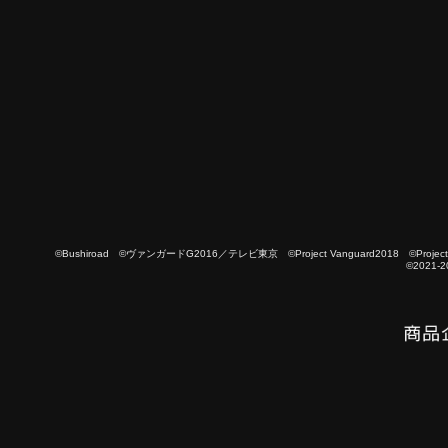
©Bushiroad ©ヴァンガードG2016／テレビ東京 ©Project Vanguard2018 ©Project Vanguard
©2021-2