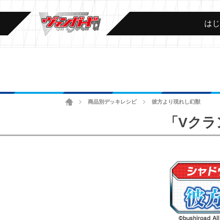
は
ホーム
商品別デッキレシピ
彼方より現れし幻獣
>
>
「Vクラ