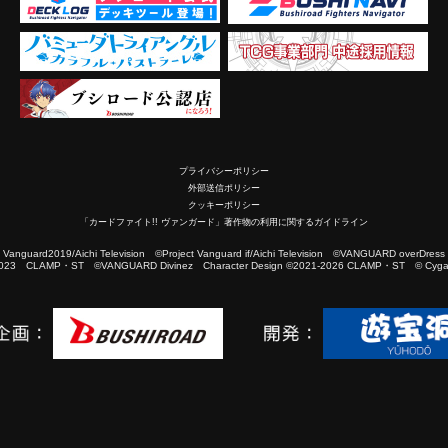
プライバシーポリシー
外部送信ポリシー
クッキーポリシー
「カードファイト!! ヴァンガード」著作物の利用に関するガイドライン
2019/Aichi Television ©Project Vanguard if/Aichi Television ©VANGUARD overDress
023 CLAMP・ST ©VANGUARD Divinez Character Design ©2021-2026 CLAMP・ST © Cygam