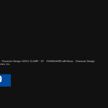
 Character Design ©2021 CLAMP・ST ©VANGUARD will+Dress Character Design
es, Inc.