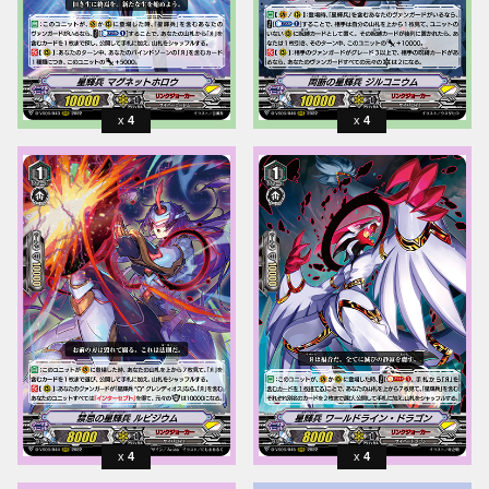
4
4
4
4