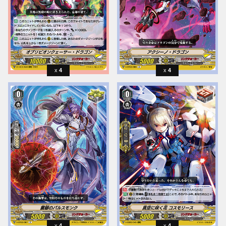
4
4
4
4