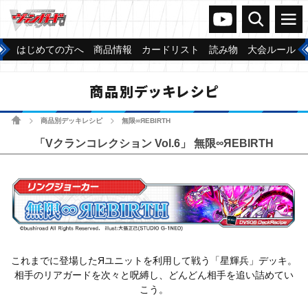
ヴァンガードch
検索
メニュー
はじめての方へ
商品情報
カードリスト
読み物
大会ルール
商品別デッキレシピ
ホーム
商品別デッキレシピ
無限∞ЯEBIRTH
>
>
「Vクランコレクション Vol.6」 無限∞ЯEBIRTH
これまでに登場したЯユニットを利用して戦う「星輝兵」デッキ。
相手のリアガードを次々と呪縛し、どんどん相手を追い詰めてい
こう。