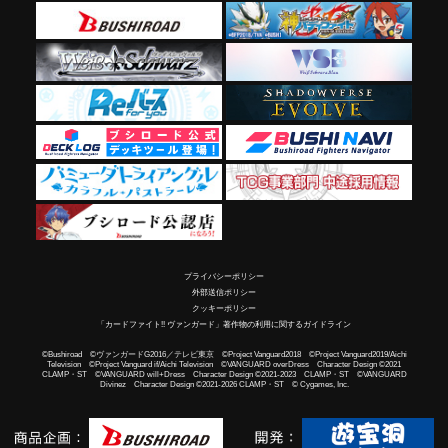
プライバシーポリシー
外部送信ポリシー
クッキーポリシー
「カードファイト!! ヴァンガード」著作物の利用に関するガイドライン
©Bushiroad ©ヴァンガードG2016／テレビ東京 ©Project Vanguard2018 ©Project Vanguard2019/Aichi
Television ©Project Vanguard if/Aichi Television ©VANGUARD overDress Character Design ©2021
CLAMP・ST ©VANGUARD will+Dress Character Design ©2021-2023 CLAMP・ST ©VANGUARD
Divinez Character Design ©2021-2026 CLAMP・ST © Cygames, Inc.