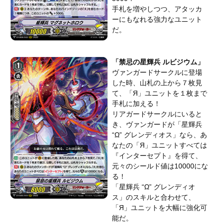
手札を増やしつつ、アタッカ
ーにもなれる強力なユニット
だ。
「禁忌の星輝兵 ルビジウム」
ヴァンガードサークルに登場
した時、山札の上から７枚見
て、「Я」ユニットを１枚まで
手札に加える！
リアガードサークルにいると
き、ヴァンガードが「星輝兵
“Ω” グレンディオス」なら、あ
なたの「Я」ユニットすべては
『インターセプト』を得て、
元々のシールド値は10000にな
る！
「星輝兵 “Ω” グレンディオ
ス」のスキルと合わせて、
「Я」ユニットを大幅に強化可
能だ。