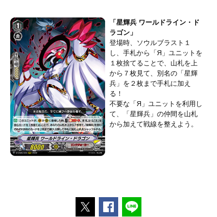
「星輝兵 ワールドライン・ド
ラゴン」
登場時、ソウルブラスト１
し、手札から「Я」ユニットを
１枚捨てることで、山札を上
から７枚見て、別名の「星輝
兵」を２枚まで手札に加え
る！
不要な「Я」ユニットを利用し
て、「星輝兵」の仲間を山札
から加えて戦線を整えよう。
ポストする
Facebookでシェアする
LINEで送る