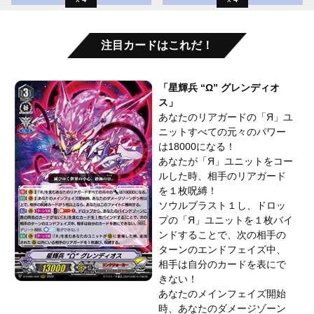
注目カードはこれだ！
「星輝兵 “Ω” グレンディオ
ス」
あなたのリアガードの「Я」ユ
ニットすべての元々のパワー
は18000になる！
あなたが「Я」ユニットをコー
ルした時、相手のリアガード
を１枚呪縛！
ソウルブラスト１し、ドロッ
プの「Я」ユニットを１枚バイ
ンドすることで、次の相手の
ターンのエンドフェイズ中、
相手は自分のカードを表にで
きない！
あなたのメインフェイズ開始
時、あなたのダメージゾーン