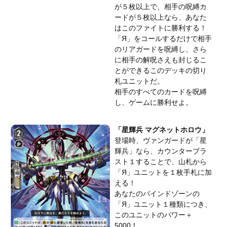
が５枚以上で、相手の呪縛カ
ードが５枚以上なら、あなた
はこのファイトに勝利する！
「Я」をコールするだけで相手
のリアガードを呪縛し、さら
に相手の解呪さえも封じるこ
とができるこのデッキの切り
札ユニットだ。
相手のすべてのカードを呪縛
し、ゲームに勝利せよ。
「星輝兵 マグネットホロウ」
登場時、ヴァンガードが「星
輝兵」なら、カウンターブラ
スト１することで、山札から
「Я」ユニットを１枚手札に加
える！
あなたのバインドゾーンの
「Я」ユニット１種類につき、
このユニットのパワー＋
5000！