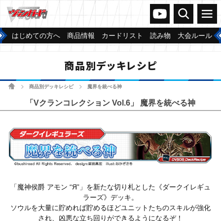
ヴァンガードch
検索
メニュー
はじめての方へ
商品情報
カードリスト
読み物
大会ルール
商品別デッキレシピ
ホーム
商品別デッキレシピ
魔界を統べる神
>
>
「Vクランコレクション Vol.6」 魔界を統べる神
「魔神侯爵 アモン “Я”」を新たな切り札とした《ダークイレギュ
ラーズ》デッキ。
ソウルを大量に貯めれば貯めるほどユニットたちのスキルが強化
され、凶悪な立ち回りができるようになるぞ！