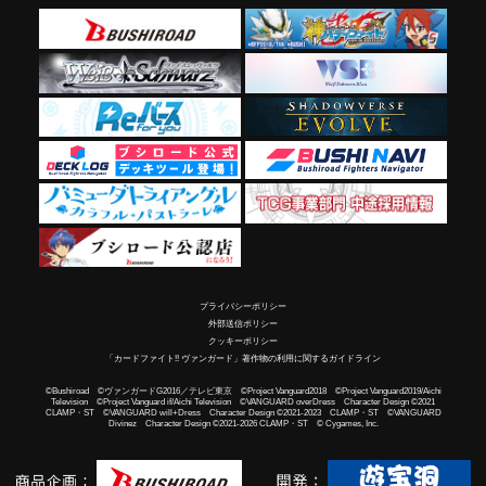
プライバシーポリシー
外部送信ポリシー
クッキーポリシー
「カードファイト!! ヴァンガード」著作物の利用に関するガイドライン
©Bushiroad ©ヴァンガードG2016／テレビ東京 ©Project Vanguard2018 ©Project Vanguard2019/Aichi
Television ©Project Vanguard if/Aichi Television ©VANGUARD overDress Character Design ©2021
CLAMP・ST ©VANGUARD will+Dress Character Design ©2021-2023 CLAMP・ST ©VANGUARD
Divinez Character Design ©2021-2026 CLAMP・ST © Cygames, Inc.