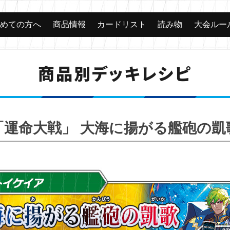
じめての方へ
商品情報
カードリスト
読み物
大会ルー
商品別デッキレシピ
「運命大戦」 大海に揚がる艦砲の凱