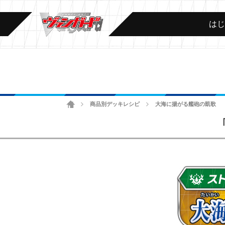
は
ホーム
商品別デッキレシピ
大海に揚がる艦砲の凱歌
>
>