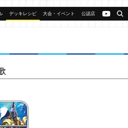
ル
デッキレシピ
大会・イベント
公認店
カード
大会
公認店舗
その他
ヴァンガードch
検索
歌