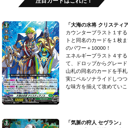
注目カードはこれだ！
「大海の水将 クリスティ
カウンターブラスト１する
トと同名のカードを１枚ま
のパワー＋10000！
エネルギーブラスト４する
て、ドロップからグレード
山札の同名のカードを手札
実にペルソナライドしつつ
な味方を揃えて攻めていこ
「気脈の狩人 セヴラン」