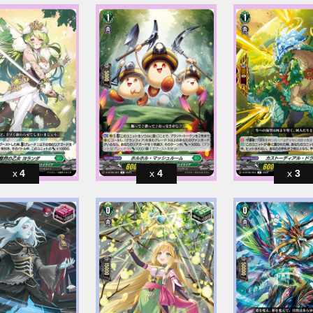
4
4
3