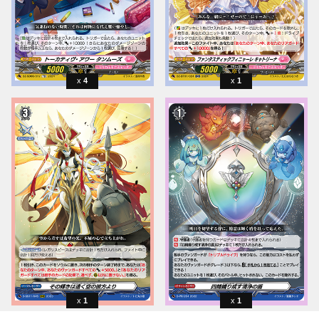
4
1
1
1