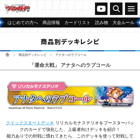
ヴァンガードch
検索
メニュー
はじめての方へ
商品情報
カードリスト
読み物
大会ルール
商品別デッキレシピ
ホーム
商品別デッキレシピ
アナタへのラブコール
>
>
「運命大戦」 アナタへのラブコール
クイックスタートデッキ
リリカルモナステリオをブースターパッ
クのカードで強化した、上級者向けデッキを紹介！
能力ありでの対戦に慣れてきたら、このデッキを使って対戦して