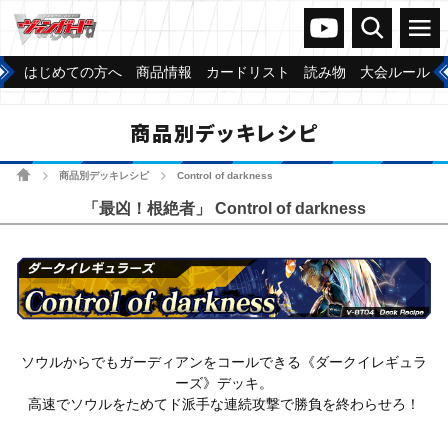
ヴァンガードch
検索
メニュー
はじめての方へ
商品情報
カードリスト
読み物
大会ルール
商品別デッキレシピ
ホーム
商品別デッキレシピ
Control of darkness
>
>
「最凶！根絶者」 Control of darkness
ソウルからでもガーディアンをコールできる《ダークイレギュラ
ーズ》デッキ。
高速でソウルをためてド派手な連続攻撃で勝負を終わらせろ！