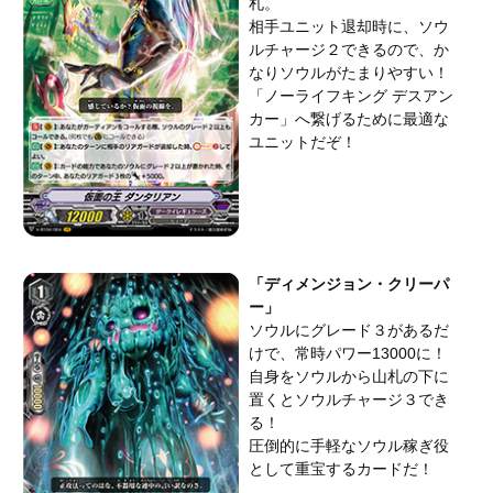
札。
相手ユニット退却時に、ソウ
ルチャージ２できるので、か
なりソウルがたまりやすい！
「ノーライフキング デスアン
カー」へ繋げるために最適な
ユニットだぞ！
「ディメンジョン・クリーパ
ー」
ソウルにグレード３があるだ
けで、常時パワー13000に！
自身をソウルから山札の下に
置くとソウルチャージ３でき
る！
圧倒的に手軽なソウル稼ぎ役
として重宝するカードだ！