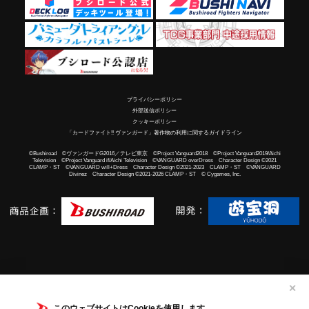
プライバシーポリシー
外部送信ポリシー
クッキーポリシー
「カードファイト!! ヴァンガード」著作物の利用に関するガイドライン
©Bushiroad ©ヴァンガードG2016／テレビ東京 ©Project Vanguard2018 ©Project Vanguard2019/Aichi
Television ©Project Vanguard if/Aichi Television ©VANGUARD overDress Character Design ©2021
CLAMP・ST ©VANGUARD will+Dress Character Design ©2021-2023 CLAMP・ST ©VANGUARD
Divinez Character Design ©2021-2026 CLAMP・ST © Cygames, Inc.
✕
このウェブサイトはCookieを使用します