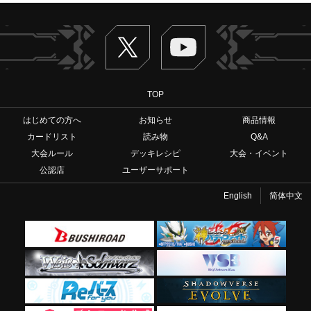
Twitter
ヴァンガードch
TOP
はじめての方へ
お知らせ
商品情報
カードリスト
読み物
Q&A
大会ルール
デッキレシピ
大会・イベント
公認店
ユーザーサポート
English
简体中文