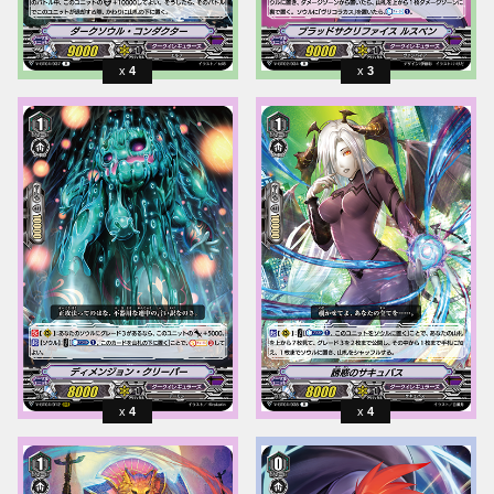
4
3
4
4