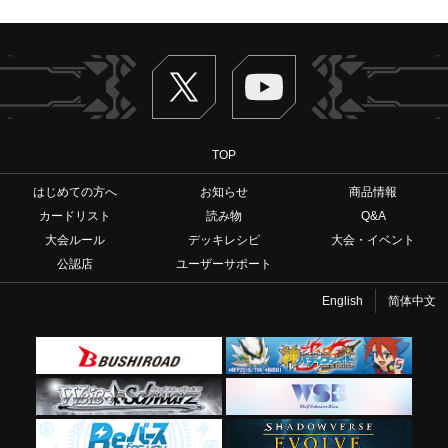
Twitter
ヴァンガードch
TOP
はじめての方へ
お知らせ
商品情報
カードリスト
読み物
Q&A
大会ルール
デッキレシピ
大会・イベント
公認店
ユーザーサポート
English
简体中文