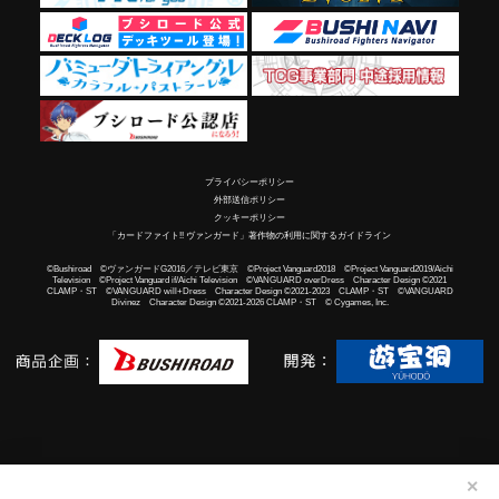
プライバシーポリシー
外部送信ポリシー
クッキーポリシー
「カードファイト!! ヴァンガード」著作物の利用に関するガイドライン
©Bushiroad ©ヴァンガードG2016／テレビ東京 ©Project Vanguard2018 ©Project Vanguard2019/Aichi
Television ©Project Vanguard if/Aichi Television ©VANGUARD overDress Character Design ©2021
CLAMP・ST ©VANGUARD will+Dress Character Design ©2021-2023 CLAMP・ST ©VANGUARD
Divinez Character Design ©2021-2026 CLAMP・ST © Cygames, Inc.
✕