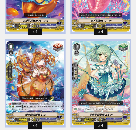
4
4
4
4