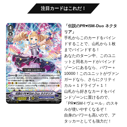
注目カードはこれだ！
「伝説のPR♥ISM-Duo ネクタ
リア」
手札からこのカードをバイン
ドすることで、山札から１枚
までバインドする！
あなたのターン中、このユニ
ットと同名カードがバインド
ゾーンにあるなら、パワー＋
10000！このユニットがヴァン
ガードなら、さらにクリティ
カル＋１ドライブ＋１！
山札から好きなカードをバイ
ンドゾーンに置けるので、
「PR♥ISM-I ヴェール」のスキ
ルが使いやすくなるぞ！
自身のパワーも高いので、ア
タッカーとしても強力だ！