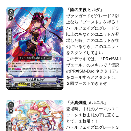
「陰の主役 ヒルダ」
ヴァンガードがグレード３以
上なら『ブースト』を得る！
バトルフェイズにグレード３
以上のあなたのユニットが登
場した時、このユニットが後
列にいるなら、このユニット
をスタンドしてよい！
このデッキでは、「PR♥ISM-I
ヴェール」のスキルで「伝説
のPR♥ISM-Duo ネクタリア」
をコールするとスタンドし、
２回ブーストできるぞ！
「天真爛漫 メルニル」
登場時、手札のノーマルユニ
ットを１枚山札の下に置くこ
とで、１枚引く！
バトルフェイズにグレード３