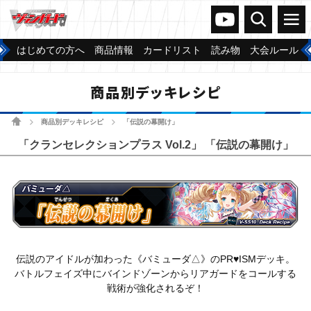
ヴァンガードch
検索
メニュー
はじめての方へ
商品情報
カードリスト
読み物
大会ルール
商品別デッキレシピ
ホーム
商品別デッキレシピ
「伝説の幕開け」
>
>
「クランセレクションプラス Vol.2」 「伝説の幕開け」
伝説のアイドルが加わった《バミューダ△》のPR♥ISMデッキ。
バトルフェイズ中にバインドゾーンからリアガードをコールする
戦術が強化されるぞ！