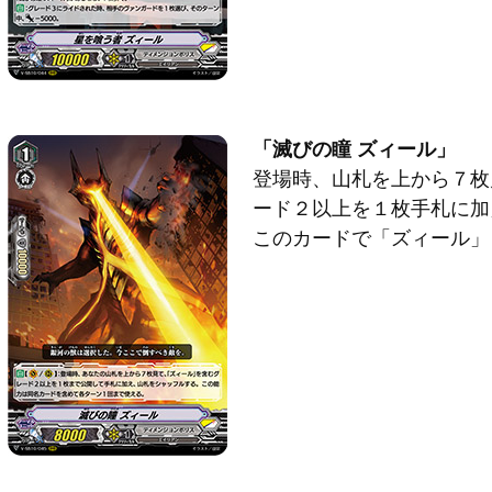
「滅びの瞳 ズィール」
登場時、山札を上から７枚
ード２以上を１枚手札に加
このカードで「ズィール」