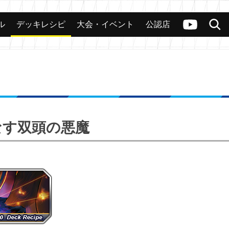
ル
デッキレシピ
大会・イベント
公認店
カード
大会
公認店舗
その他
ヴァンガードch
検索
仇なす双頭の悪魔