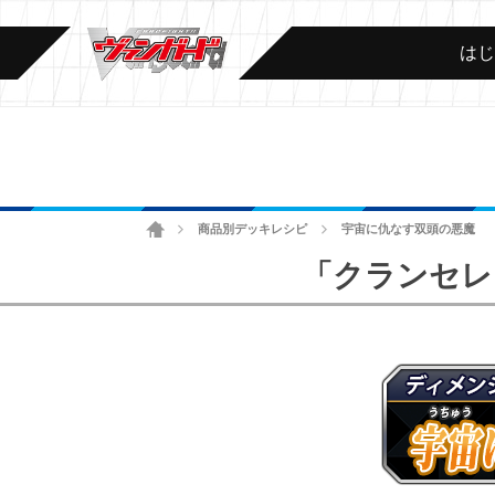
は
ホーム
商品別デッキレシピ
宇宙に仇なす双頭の悪魔
>
>
「クランセレク