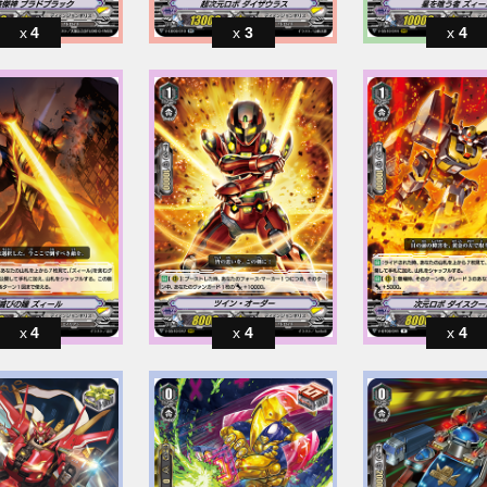
4
3
4
4
4
4