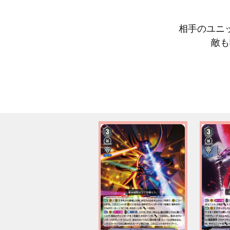
相手のユニ
敵も