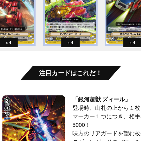
4
4
4
注目カードはこれだ！
「銀河超獣 ズィール」
登場時、山札の上から１枚
マーカー１つにつき、相手
5000！
味方のリアガードを望む枚