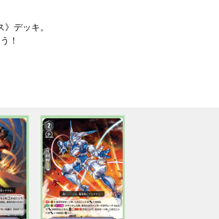
ス》デッキ。
よう！