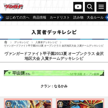
ヴァンガードch
検索
メニュー
はじめての方へ
商品情報
カードリスト
読み物
大会ルール
入賞者デッキレシピ
ホーム
デッキレシピ
入賞者デッキレシピ
>
>
>
ヴァンガードファイト甲子園2013夏 オープンクラス 金沢地区大会 入賞チームデッキレシピ
ヴァンガードファイト甲子園2013夏 オープンクラス 金沢
地区大会 入賞チームデッキレシピ
クラン：なるかみ