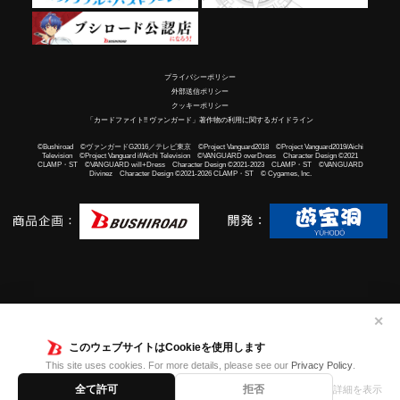
プライバシーポリシー
外部送信ポリシー
クッキーポリシー
「カードファイト!! ヴァンガード」著作物の利用に関するガイドライン
©Bushiroad ©ヴァンガードG2016／テレビ東京 ©Project Vanguard2018 ©Project Vanguard2019/Aichi
Television ©Project Vanguard if/Aichi Television ©VANGUARD overDress Character Design ©2021
CLAMP・ST ©VANGUARD will+Dress Character Design ©2021-2023 CLAMP・ST ©VANGUARD
Divinez Character Design ©2021-2026 CLAMP・ST © Cygames, Inc.
✕
このウェブサイトはCookieを使用します
This site uses cookies. For more details, please see our
Privacy Policy
.
全て許可
拒否
詳細を表示