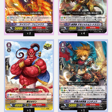
2
4
1
1