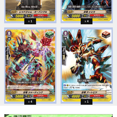
1
4
4
1