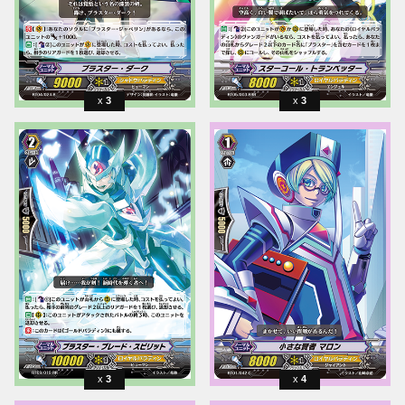
3
3
3
4