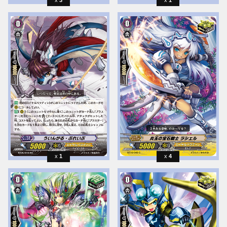
3
1
1
4