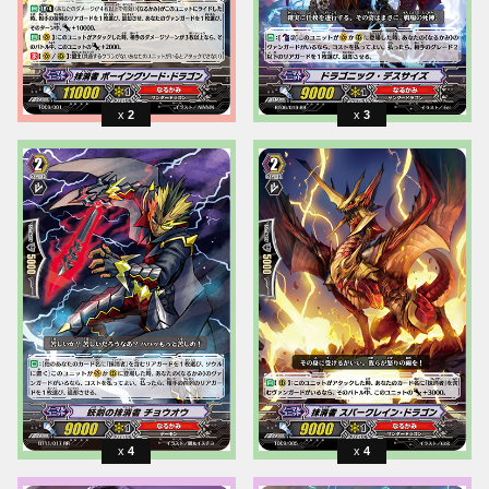
2
3
4
4