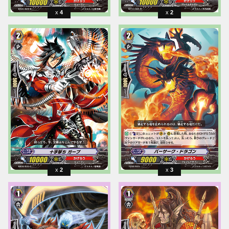
4
2
2
3