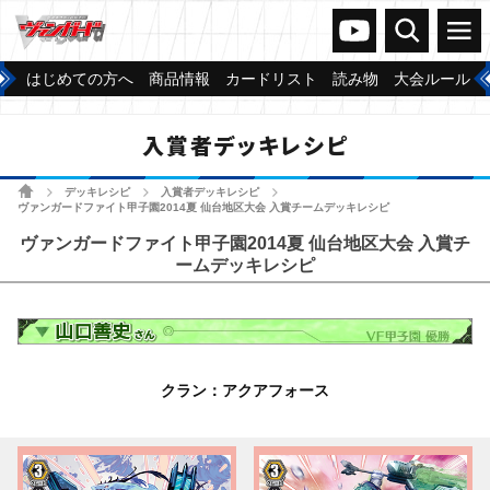
ヴァンガードch
検索
メニュー
はじめての方へ
商品情報
カードリスト
読み物
大会ルール
入賞者デッキレシピ
ホーム
デッキレシピ
入賞者デッキレシピ
>
>
>
ヴァンガードファイト甲子園2014夏 仙台地区大会 入賞チームデッキレシピ
ヴァンガードファイト甲子園2014夏 仙台地区大会 入賞チ
ームデッキレシピ
クラン：アクアフォース