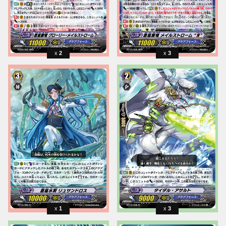
2
3
1
3