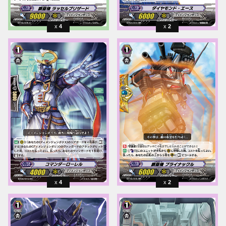
4
2
4
2