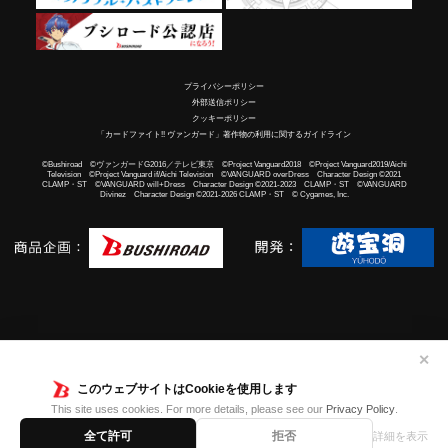
プライバシーポリシー
外部送信ポリシー
クッキーポリシー
「カードファイト!! ヴァンガード」著作物の利用に関するガイドライン
©Bushiroad ©ヴァンガードG2016／テレビ東京 ©Project Vanguard2018 ©Project Vanguard2019/Aichi
Television ©Project Vanguard if/Aichi Television ©VANGUARD overDress Character Design ©2021
CLAMP・ST ©VANGUARD will+Dress Character Design ©2021-2023 CLAMP・ST ©VANGUARD
Divinez Character Design ©2021-2026 CLAMP・ST © Cygames, Inc.
✕
このウェブサイトはCookieを使用します
This site uses cookies. For more details, please see our
Privacy Policy
.
全て許可
拒否
詳細を表示