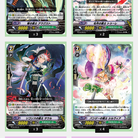
3
2
3
4