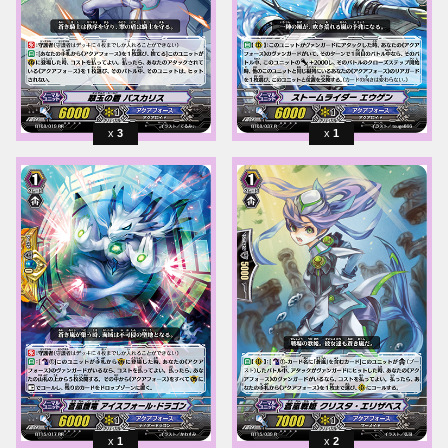
3
1
1
2