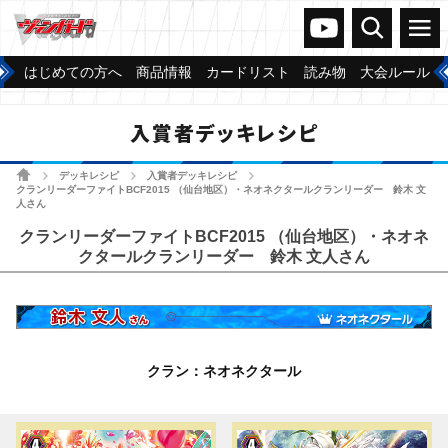
ヴァンガードch
検索
メニュー
はじめての方へ
商品情報
カードリスト
読み物
大会ルール
入賞者デッキレシピ
ホーム
デッキレシピ
入賞者デッキレシピ
>
>
>
クランリーダーファイトBCF2015 （仙台地区）・ネオネクタールクランリーダー 鈴木 文
人さん
クランリーダーファイトBCF2015 （仙台地区）・ネオネ
クタールクランリーダー 鈴木 文人さん
クラン：ネオネクタール