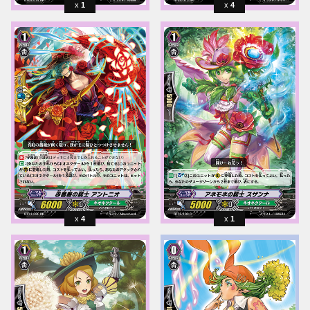
1
4
4
1