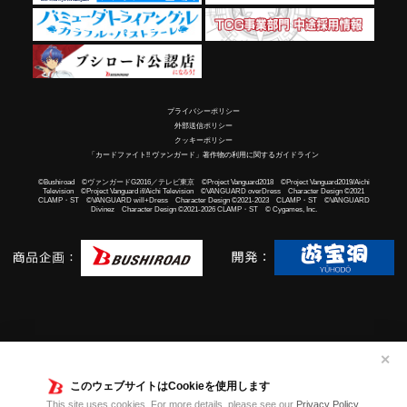
プライバシーポリシー
外部送信ポリシー
クッキーポリシー
「カードファイト!! ヴァンガード」著作物の利用に関するガイドライン
©Bushiroad ©ヴァンガードG2016／テレビ東京 ©Project Vanguard2018 ©Project Vanguard2019/Aichi
Television ©Project Vanguard if/Aichi Television ©VANGUARD overDress Character Design ©2021
CLAMP・ST ©VANGUARD will+Dress Character Design ©2021-2023 CLAMP・ST ©VANGUARD
Divinez Character Design ©2021-2026 CLAMP・ST © Cygames, Inc.
✕
このウェブサイトはCookieを使用します
This site uses cookies. For more details, please see our
Privacy Policy
.