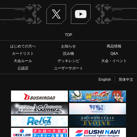
Twitter
ヴァンガードch
TOP
はじめての方へ
お知らせ
商品情報
カードリスト
読み物
Q&A
大会ルール
デッキレシピ
大会・イベント
公認店
ユーザーサポート
English
简体中文