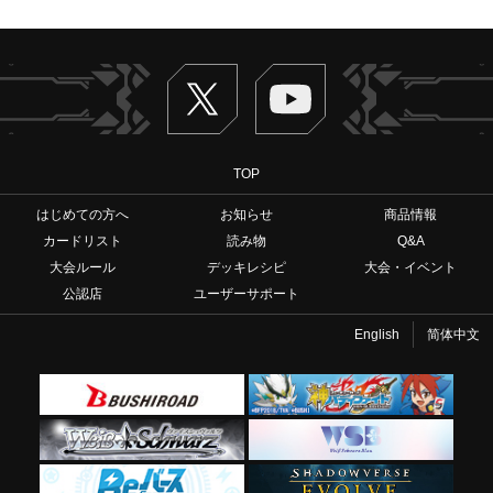
Twitter
ヴァンガードch
TOP
はじめての方へ
お知らせ
商品情報
カードリスト
読み物
Q&A
大会ルール
デッキレシピ
大会・イベント
公認店
ユーザーサポート
English
简体中文