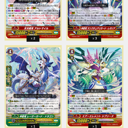
2
3
1
1