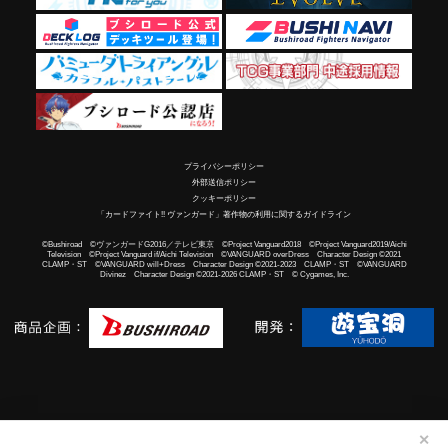
プライバシーポリシー
外部送信ポリシー
クッキーポリシー
「カードファイト!! ヴァンガード」著作物の利用に関するガイドライン
©Bushiroad ©ヴァンガードG2016／テレビ東京 ©Project Vanguard2018 ©Project Vanguard2019/Aichi
Television ©Project Vanguard if/Aichi Television ©VANGUARD overDress Character Design ©2021
CLAMP・ST ©VANGUARD will+Dress Character Design ©2021-2023 CLAMP・ST ©VANGUARD
Divinez Character Design ©2021-2026 CLAMP・ST © Cygames, Inc.
✕