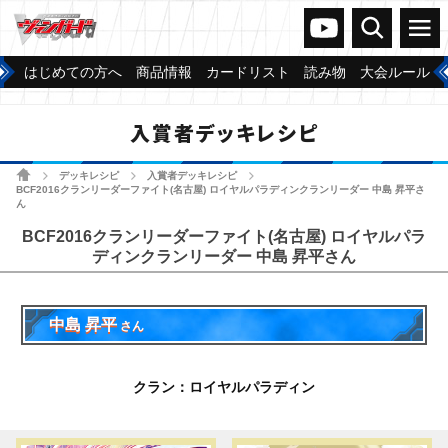
ヴァンガードch
検索
メニュー
はじめての方へ
商品情報
カードリスト
読み物
大会ルール
入賞者デッキレシピ
ホーム
デッキレシピ
入賞者デッキレシピ
>
>
>
BCF2016クランリーダーファイト(名古屋) ロイヤルパラディンクランリーダー 中島 昇平さ
ん
BCF2016クランリーダーファイト(名古屋) ロイヤルパラ
ディンクランリーダー 中島 昇平さん
中島 昇平
さん
クラン：ロイヤルパラディン