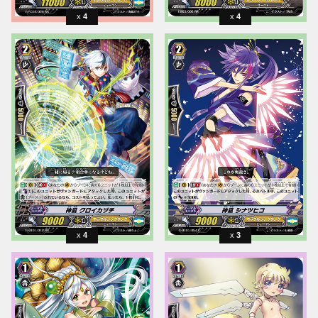
4
4
4
3