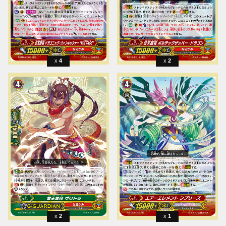
4
2
2
1