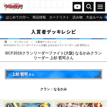
ヴァンガードch
検索
メニュー
はじめての方へ
商品情報
カードリスト
読み物
大会ルール
入賞者デッキレシピ
ホーム
デッキレシピ
入賞者デッキレシピ
>
>
>
BCF2016クランリーダーファイト(大阪) なるかみクランリーダー 上杉 哲司さん
BCF2016クランリーダーファイト(大阪) なるかみクラン
リーダー 上杉 哲司さん
上杉 哲司
さん
クラン：なるかみ