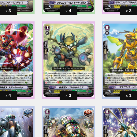
3
4
3
4
3
1