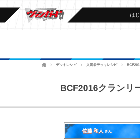
は
ホーム
デッキレシピ
入賞者デッキレシピ
BCF2
>
>
>
BCF2016クラン
佐藤 和人
さん