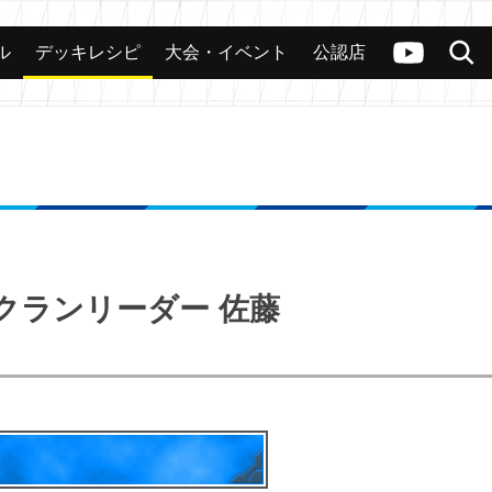
ル
デッキレシピ
大会・イベント
公認店
カード
大会
公認店舗
その他
ヴァンガードch
検索
ークランリーダー 佐藤