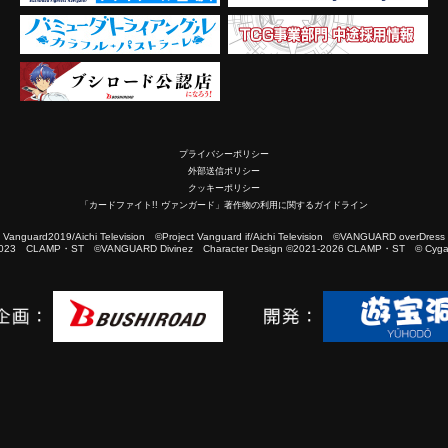
プライバシーポリシー
外部送信ポリシー
クッキーポリシー
「カードファイト!! ヴァンガード」著作物の利用に関するガイドライン
2019/Aichi Television ©Project Vanguard if/Aichi Television ©VANGUARD overDress
023 CLAMP・ST ©VANGUARD Divinez Character Design ©2021-2026 CLAMP・ST © Cygam