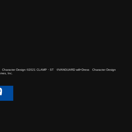
 Character Design ©2021 CLAMP・ST ©VANGUARD will+Dress Character Design
es, Inc.