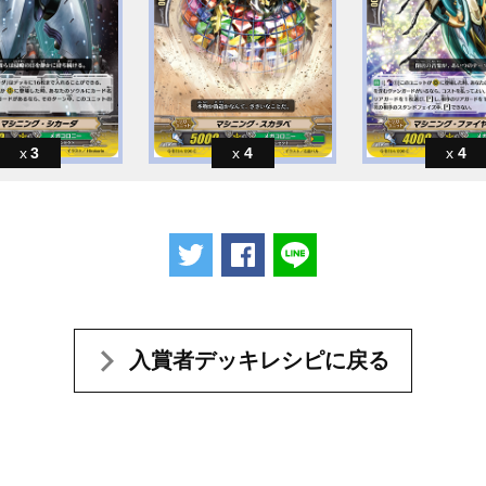
3
4
4
ツイートする
Facebookでシェアする
LINEで送る
入賞者デッキレシピに戻る