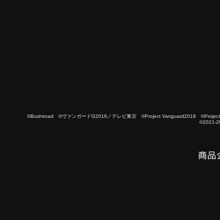
©Bushiroad ©ヴァンガードG2016／テレビ東京 ©Project Vanguard2018 ©Project Vanguard
©2021-2