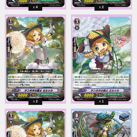
4
2
2
1