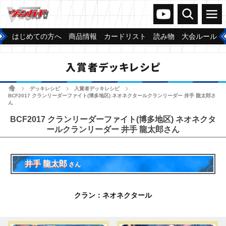
ヴァンガードch
検索
メニュー
はじめての方へ
商品情報
カードリスト
読み物
大会ルール
入賞者デッキレシピ
ホーム
デッキレシピ
入賞者デッキレシピ
>
>
>
BCF2017 クランリーダーファイト(博多地区) ネオネクタールクランリーダー 井手 龍太郎さ
ん
BCF2017 クランリーダーファイト(博多地区) ネオネクタ
ールクランリーダー 井手 龍太郎さん
井手 龍太郎
さん
クラン：ネオネクタール