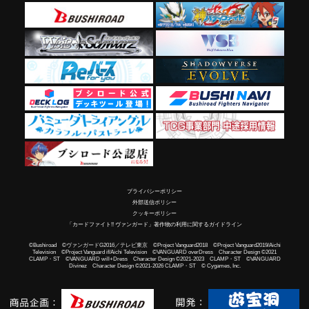
プライバシーポリシー
外部送信ポリシー
クッキーポリシー
「カードファイト!! ヴァンガード」著作物の利用に関するガイドライン
©Bushiroad ©ヴァンガードG2016／テレビ東京 ©Project Vanguard2018 ©Project Vanguard2019/Aichi
Television ©Project Vanguard if/Aichi Television ©VANGUARD overDress Character Design ©2021
CLAMP・ST ©VANGUARD will+Dress Character Design ©2021-2023 CLAMP・ST ©VANGUARD
Divinez Character Design ©2021-2026 CLAMP・ST © Cygames, Inc.