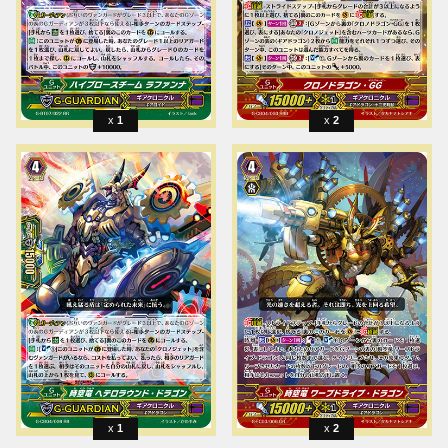
1
2
1
2