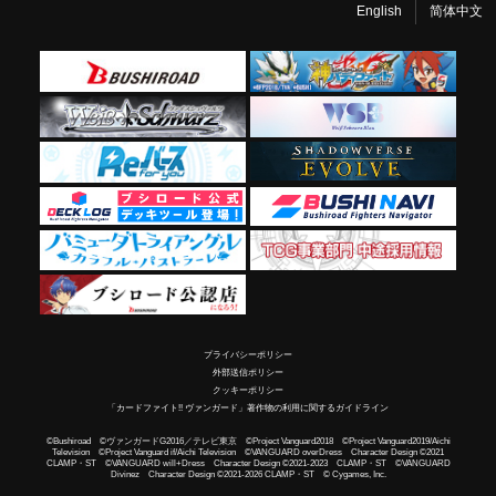
English
简体中文
プライバシーポリシー
外部送信ポリシー
クッキーポリシー
「カードファイト!! ヴァンガード」著作物の利用に関するガイドライン
©Bushiroad ©ヴァンガードG2016／テレビ東京 ©Project Vanguard2018 ©Project Vanguard2019/Aichi
Television ©Project Vanguard if/Aichi Television ©VANGUARD overDress Character Design ©2021
CLAMP・ST ©VANGUARD will+Dress Character Design ©2021-2023 CLAMP・ST ©VANGUARD
Divinez Character Design ©2021-2026 CLAMP・ST © Cygames, Inc.