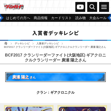
ヴァンガードch
検索
メニュー
はじめての方へ
商品情報
カードリスト
読み物
大会ルール
入賞者デッキレシピ
ホーム
デッキレシピ
入賞者デッキレシピ
>
>
>
BCF2017 クランリーダーファイト(大阪地区) ギアクロニクルクランリーダー 廣瀬 陽之さん
BCF2017 クランリーダーファイト(大阪地区) ギアクロニ
クルクランリーダー 廣瀬 陽之さん
廣瀬 陽之
さん
クラン：ギアクロニクル