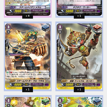
4
1
1
1