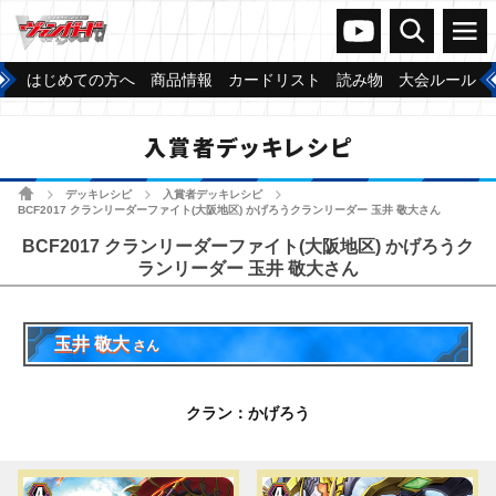
ヴァンガードch
検索
メニュー
はじめての方へ
商品情報
カードリスト
読み物
大会ルール
入賞者デッキレシピ
ホーム
デッキレシピ
入賞者デッキレシピ
>
>
>
BCF2017 クランリーダーファイト(大阪地区) かげろうクランリーダー 玉井 敬大さん
BCF2017 クランリーダーファイト(大阪地区) かげろうク
ランリーダー 玉井 敬大さん
玉井 敬大
さん
クラン：かげろう