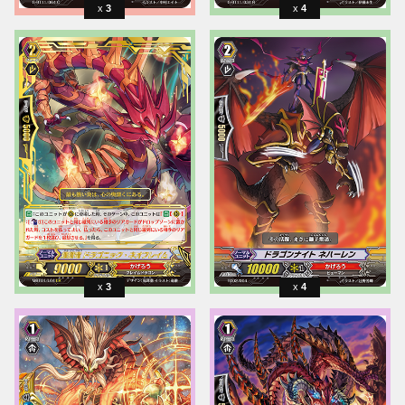
3
4
3
4