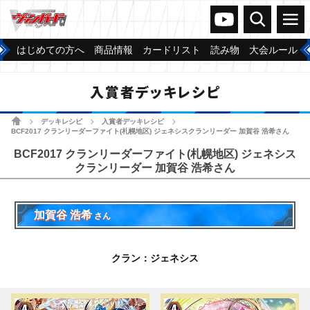
ヴァンガードch
検索
メニュー
はじめての方へ
商品情報
カードリスト
読み物
大会ルール
入賞者デッキレシピ
ホーム
デッキレシピ
入賞者デッキレシピ
>
>
>
BCF2017 クランリーダーファイト(札幌地区) ジェネシスクランリーダー 加賀谷 浩希さん
BCF2017 クランリーダーファイト(札幌地区) ジェネシス
クランリーダー 加賀谷 浩希さん
加賀谷 浩希
さん
クラン：ジェネシス