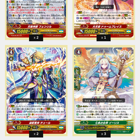
2
1
2
3