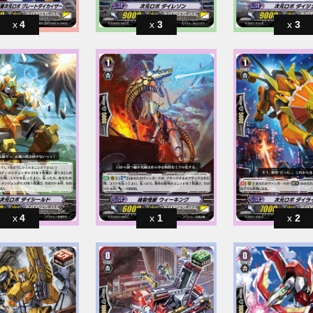
4
3
3
4
1
2