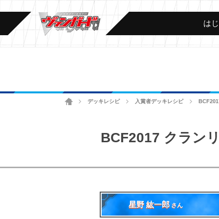
は
ホーム
デッキレシピ
入賞者デッキレシピ
BCF2
>
>
>
BCF2017 ク
星野 紘一郎
さん