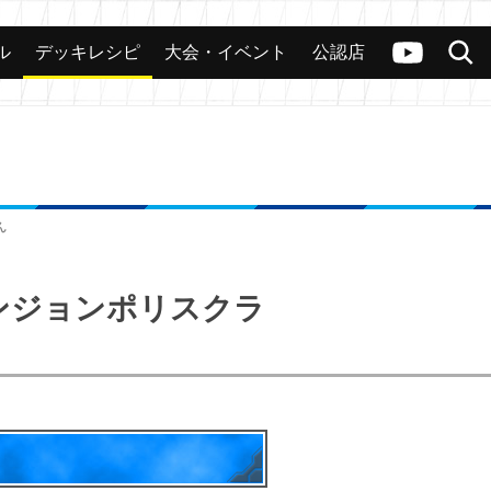
ル
デッキレシピ
大会・イベント
公認店
カード
大会
公認店舗
その他
ヴァンガードch
検索
ん
メンジョンポリスクラ