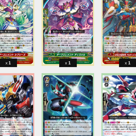
1
1
1