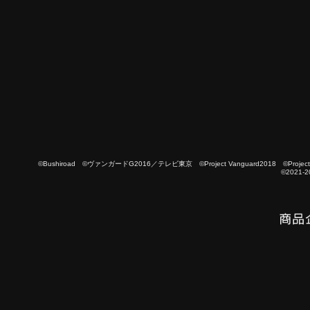
©Bushiroad ©ヴァンガードG2016／テレビ東京 ©Project Vanguard2018 ©Project Vanguard
©2021-2