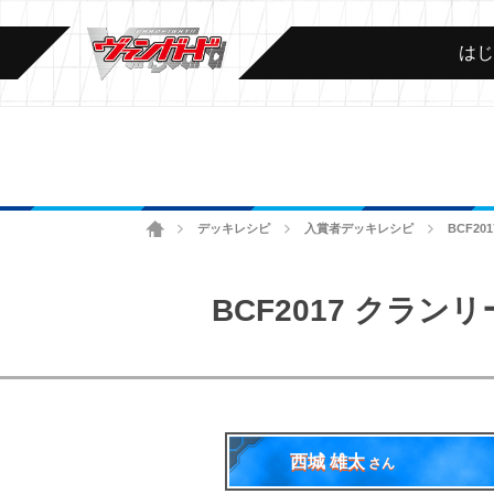
は
ホーム
デッキレシピ
入賞者デッキレシピ
BCF2
>
>
>
BCF2017 クラ
西城 雄太
さん