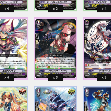
4
2
4
4
3
3