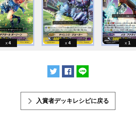
4
4
1
ツイートする
Facebookでシェアする
LINEで送る
入賞者デッキレシピに戻る