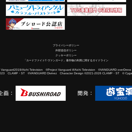
プライバシーポリシー
外部送信ポリシー
クッキーポリシー
「カードファイト!! ヴァンガード」著作物の利用に関するガイドライン
2019/Aichi Television ©Project Vanguard if/Aichi Television ©VANGUARD overDress
023 CLAMP・ST ©VANGUARD Divinez Character Design ©2021-2026 CLAMP・ST © Cygam