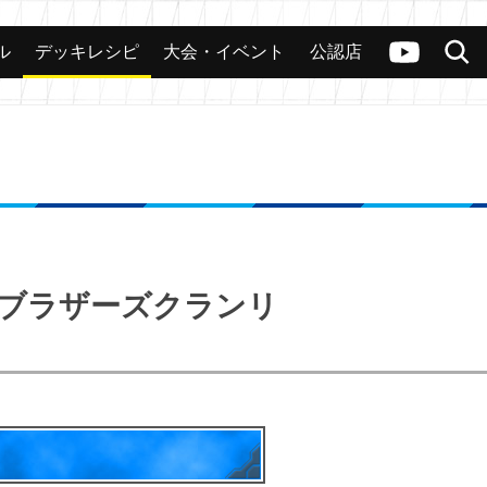
ル
デッキレシピ
大会・イベント
公認店
カード
大会
公認店舗
その他
ヴァンガードch
検索
イクブラザーズクランリ