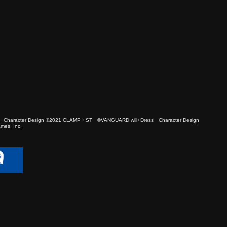
 Character Design ©2021 CLAMP・ST ©VANGUARD will+Dress Character Design
es, Inc.