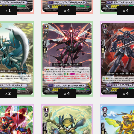
1
4
4
2
4
4