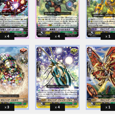
4
4
1
3
4
1