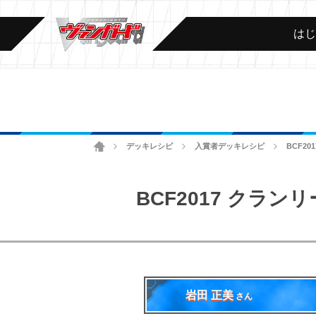
は
ホーム
デッキレシピ
入賞者デッキレシピ
BCF2
>
>
>
BCF2017 クラ
岩田 正美
さん