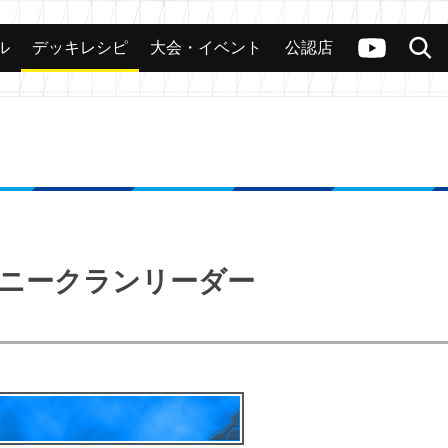
ル
デッキレシピ
大会・イベント
公認店
カード
大会
公認店舗
その他
ヴァンガードch
検索
コロニークランリーダー